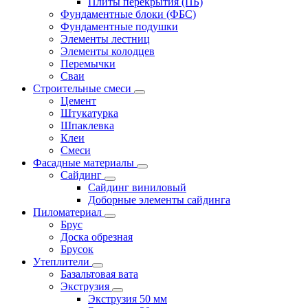
Плиты перекрытия (ПБ)
Фундаментные блоки (ФБС)
Фундаментные подушки
Элементы лестниц
Элементы колодцев
Перемычки
Сваи
Строительные смеси
Цемент
Штукатурка
Шпаклевка
Клеи
Смеси
Фасадные материалы
Сайдинг
Сайдинг виниловый
Доборные элементы сайдинга
Пиломатериал
Брус
Доска обрезная
Брусок
Утеплители
Базальтовая вата
Экструзия
Экструзия 50 мм