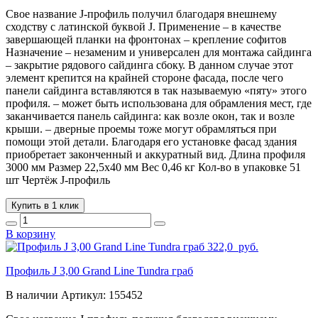
Свое название J-профиль получил благодаря внешнему
сходству с латинской буквой J. Применение – в качестве
завершающей планки на фронтонах – крепление софитов
Назначение – незаменим и универсален для монтажа сайдинга
– закрытие рядового сайдинга сбоку. В данном случае этот
элемент крепится на крайней стороне фасада, после чего
панели сайдинга вставляются в так называемую «пяту» этого
профиля. – может быть использована для обрамления мест, где
заканчивается панель сайдинга: как возле окон, так и возле
крыши. – дверные проемы тоже могут обрамляться при
помощи этой детали. Благодаря его установке фасад здания
приобретает законченный и аккуратный вид. Длина профиля
3000 мм Размер 22,5х40 мм Вес 0,46 кг Кол-во в упаковке 51
шт Чертёж J-профиль
Купить в 1 клик
В корзину
322,0
руб.
Профиль J 3,00 Grand Line Tundra граб
В наличии
Артикул:
155452