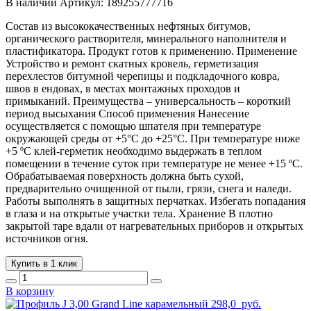
В наличии
Артикул:
189255777716
Состав из высококачественных нефтяных битумов,
органического растворителя, минерального наполнителя и
пластификатора. Продукт готов к применению. Применение
Устройство и ремонт скатных кровель, герметизация
перехлестов битумной черепицы и подкладочного ковра,
швов в ендовах, в местах монтажных проходов и
примыканий. Преимущества – универсальность – короткий
период высыхания Способ применения Нанесение
осуществляется с помощью шпателя при температуре
окружающей среды от +5°С до +25°С. При температуре ниже
+5 ºС клей-герметик необходимо выдержать в теплом
помещении в течение суток при температуре не менее +15 ºС.
Обрабатываемая поверхность должна быть сухой,
предварительно очищенной от пыли, грязи, снега и наледи.
Работы выполнять в защитных перчатках. Избегать попадания
в глаза и на открытые участки тела. Хранение В плотно
закрытой таре вдали от нагревательных приборов и открытых
источников огня.
Купить в 1 клик
В корзину
298,0
руб.