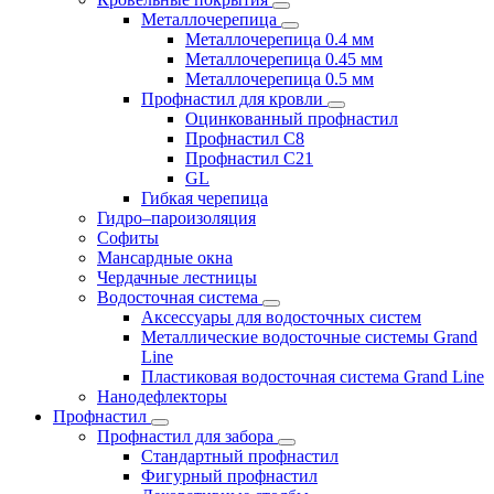
Металлочерепица
Металлочерепица 0.4 мм
Металлочерепица 0.45 мм
Металлочерепица 0.5 мм
Профнастил для кровли
Оцинкованный профнастил
Профнастил С8
Профнастил С21
GL
Гибкая черепица
Гидро–пароизоляция
Софиты
Мансардные окна
Чердачные лестницы
Водосточная система
Аксессуары для водосточных систем
Металлические водосточные системы Grand
Line
Пластиковая водосточная система Grand Line
Нанодефлекторы
Профнастил
Профнастил для забора
Стандартный профнастил
Фигурный профнастил