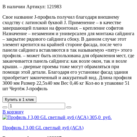
В наличии
Артикул:
121983
Свое название J-профиль получил благодаря внешнему
сходству с латинской буквой J. Применение – в качестве
завершающей планки на фронтонах – крепление софитов
Назначение – незаменим и универсален для монтажа сайдинга
– закрытие рядового сайдинга сбоку. В данном случае этот
элемент крепится на крайней стороне фасада, после чего
панели сайдинга вставляются в так называемую «пяту» этого
профиля. – может быть использована для обрамления мест, где
заканчивается панель сайдинга: как возле окон, так и возле
крыши. – дверные проемы тоже могут обрамляться при
помощи этой детали. Благодаря его установке фасад здания
приобретает законченный и аккуратный вид. Длина профиля
3000 мм Размер 22,5х40 мм Вес 0,46 кг Кол-во в упаковке 51
шт Чертёж J-профиль
Купить в 1 клик
В корзину
305,0
руб.
Профиль J 3,00 GL светлый дуб (АСА)