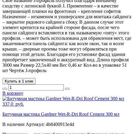
Свое название J-профиль получил благодаря внешнему
сходству с латинской буквой J. Применение – в качестве
завершающей планки на фронтонах – крепление софитов
Назначение – незаменим и универсален для монтажа сайдинга
– закрытие рядового сайдинга сбоку. В данном случае этот
элемент крепится на крайней стороне фасада, после чего
панели сайдинга вставляются в так называемую «пяту» этого
профиля. – может быть использована для обрамления мест, где
заканчивается панель сайдинга: как возле окон, так и возле
крыши. – дверные проемы тоже могут обрамляться при
помощи этой детали. Благодаря его установке фасад здания
приобретает законченный и аккуратный вид. Длина профиля
3000 мм Размер 22,5х40 мм Вес 0,46 кг Кол-во в упаковке 51
шт Чертёж J-профиль
Купить в 1 клик
В корзину
337,0
руб.
Битумная мастика Gardner Wet-R-Dri Roof Cement 300 мл
В наличии
Артикул:
4b8400913e4d