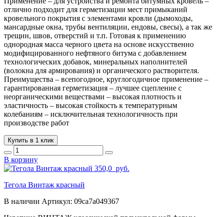
Применение – для устройства и ремонта битумных кровель –
отлично подходит для герметизации мест примыканий
кровельного покрытия с элементами кровли (дымоходы,
мансардные окна, трубы вентиляции, ендовы, свесы), а так же
трещин, швов, отверстий и т.п. Готовая к применению
однородная масса черного цвета на основе искусственно
модифицированного нефтяного битума с добавлением
технологических добавок, минеральных наполнителей
(волокна для армирования) и органического растворителя.
Преимущества – всепогодное, круглогодичное применение –
гарантированная герметизация – лучшее сцепление с
неорганическими веществами – высокая плотность и
эластичность – высокая стойкость к температурным
колебаниям – исключительная технологичность при
производстве работ
Купить в 1 клик
В корзину
350,0
руб.
Тегола Винтаж красный
В наличии
Артикул:
09ca7a049367