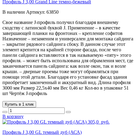
Профиль J 3,00 Grand Line темно-бежевый
В наличии
Артикул:
63850
Свое название J-профиль получил благодаря внешнему
сходству с латинской буквой J. Применение – в качестве
завершающей планки на фронтонах – крепление софитов
Назначение – незаменим и универсален для монтажа сайдинга
– закрытие рядового сайдинга сбоку. В данном случае этот
элемент крепится на крайней стороне фасада, после чего
панели сайдинга вставляются в так называемую «пяту» этого
профиля. – может быть использована для обрамления мест, где
заканчивается панель сайдинга: как возле окон, так и возле
крыши. – дверные проемы тоже могут обрамляться при
помощи этой детали. Благодаря его установке фасад здания
приобретает законченный и аккуратный вид. Длина профиля
3000 мм Размер 22,5х40 мм Вес 0,46 кг Кол-во в упаковке 51
шт Чертёж J-профиль
Купить в 1 клик
В корзину
305,0
руб.
Профиль J 3,00 GL темный дуб (АСА)