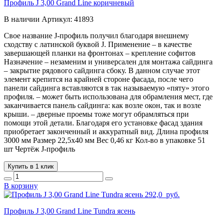
Профиль J 3,00 Grand Line коричневый
В наличии
Артикул:
41893
Свое название J-профиль получил благодаря внешнему
сходству с латинской буквой J. Применение – в качестве
завершающей планки на фронтонах – крепление софитов
Назначение – незаменим и универсален для монтажа сайдинга
– закрытие рядового сайдинга сбоку. В данном случае этот
элемент крепится на крайней стороне фасада, после чего
панели сайдинга вставляются в так называемую «пяту» этого
профиля. – может быть использована для обрамления мест, где
заканчивается панель сайдинга: как возле окон, так и возле
крыши. – дверные проемы тоже могут обрамляться при
помощи этой детали. Благодаря его установке фасад здания
приобретает законченный и аккуратный вид. Длина профиля
3000 мм Размер 22,5х40 мм Вес 0,46 кг Кол-во в упаковке 51
шт Чертёж J-профиль
Купить в 1 клик
В корзину
292,0
руб.
Профиль J 3,00 Grand Line Tundra ясень