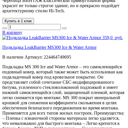
Черепица ВИНТАЖ классической прямоугольной формы
украсит не только строгое здание, но и прекрасно подойдет
архитектурному стилю Hi-Tech.
Купить в 1 клик
В корзину
359,0
руб.
Подкладка LeakBarrier MS300 Ice & Water Armor
В наличии
Артикул:
224464749695
Подкладка MS 300 Ice and Water Armor – это самоклеющийся
ендовный ковер, который также может быть использован как
подкладочный ковер под кровельное покрытие. Он
представляет собой сочетание СБС-модифицированного
битума, усиленного стекловолоконной подложкой и имеет
нижний самоклеющийся слой, защищенный пленкой, которая
легко снимается при монтаже. MS 300 покрыт минеральной
крошкой для снижения коэффициента скольжения в целях
обеспечения безопасного передвижения во время монтажа.
Применяется для всех типов жилых построек. Преимущества:
– Пленка с изнаночной стороны материала легко удаляется,
что немаловажно для быстрого монтажа – Легко крепится к