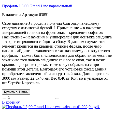
Профиль J 3,00 Grand Line карамельный
В наличии
Артикул:
63851
Свое название J-профиль получил благодаря внешнему
сходству с латинской буквой J. Применение – в качестве
завершающей планки на фронтонах – крепление софитов
Назначение – незаменим и универсален для монтажа сайдинга
– закрытие рядового сайдинга сбоку. В данном случае этот
элемент крепится на крайней стороне фасада, после чего
панели сайдинга вставляются в так называемую «пяту» этого
профиля. – может быть использована для обрамления мест, где
заканчивается панель сайдинга: как возле окон, так и возле
крыши. – дверные проемы тоже могут обрамляться при
помощи этой детали. Благодаря его установке фасад здания
приобретает законченный и аккуратный вид. Длина профиля
3000 мм Размер 22,5х40 мм Вес 0,46 кг Кол-во в упаковке 51
шт Чертёж J-профиль
Купить в 1 клик
В корзину
298,0
руб.