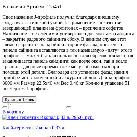
В наличии
Артикул:
155451
Свое название J-профиль получил благодаря внешнему
сходству с латинской буквой J. Применение – в качестве
завершающей планки на фронтонах – крепление софитов
Назначение – незаменим и универсален для монтажа сайдинга
– закрытие рядового сайдинга сбоку. В данном случае этот
элемент крепится на крайней стороне фасада, после чего
панели сайдинга вставляются в так называемую «пяту» этого
профиля. – может быть использована для обрамления мест, где
заканчивается панель сайдинга: как возле окон, так и возле
крыши. – дверные проемы тоже могут обрамляться при
помощи этой детали. Благодаря его установке фасад здания
приобретает законченный и аккуратный вид. Длина профиля
3000 мм Размер 22,5х40 мм Вес 0,46 кг Кол-во в упаковке 51
шт Чертёж J-профиль
Купить в 1 клик
В корзину
295,0
руб.
Клей-герметик Икопал 0,33 л.