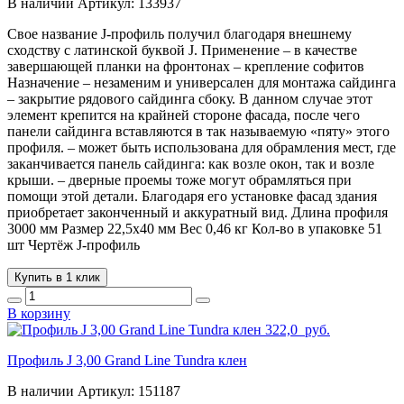
В наличии
Артикул:
133937
Свое название J-профиль получил благодаря внешнему
сходству с латинской буквой J. Применение – в качестве
завершающей планки на фронтонах – крепление софитов
Назначение – незаменим и универсален для монтажа сайдинга
– закрытие рядового сайдинга сбоку. В данном случае этот
элемент крепится на крайней стороне фасада, после чего
панели сайдинга вставляются в так называемую «пяту» этого
профиля. – может быть использована для обрамления мест, где
заканчивается панель сайдинга: как возле окон, так и возле
крыши. – дверные проемы тоже могут обрамляться при
помощи этой детали. Благодаря его установке фасад здания
приобретает законченный и аккуратный вид. Длина профиля
3000 мм Размер 22,5х40 мм Вес 0,46 кг Кол-во в упаковке 51
шт Чертёж J-профиль
Купить в 1 клик
В корзину
322,0
руб.
Профиль J 3,00 Grand Line Tundra клен
В наличии
Артикул:
151187