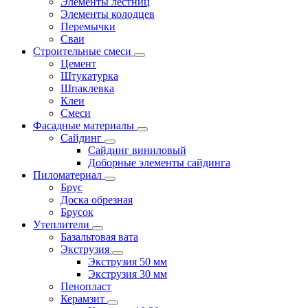
Элементы лестниц
Элементы колодцев
Перемычки
Сваи
Строительные смеси
Цемент
Штукатурка
Шпаклевка
Клеи
Смеси
Фасадные материалы
Сайдинг
Сайдинг виниловый
Доборные элементы сайдинга
Пиломатериал
Брус
Доска обрезная
Брусок
Утеплители
Базальтовая вата
Экструзия
Экструзия 50 мм
Экструзия 30 мм
Пенопласт
Керамзит