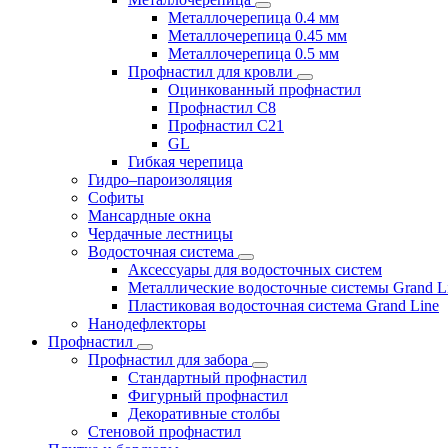
Металлочерепица 0.4 мм
Металлочерепица 0.45 мм
Металлочерепица 0.5 мм
Профнастил для кровли
Оцинкованный профнастил
Профнастил С8
Профнастил С21
GL
Гибкая черепица
Гидро–пароизоляция
Софиты
Мансардные окна
Чердачные лестницы
Водосточная система
Аксессуары для водосточных систем
Металлические водосточные системы Grand L
Пластиковая водосточная система Grand Line
Нанодефлекторы
Профнастил
Профнастил для забора
Стандартный профнастил
Фигурный профнастил
Декоративные столбы
Стеновой профнастил