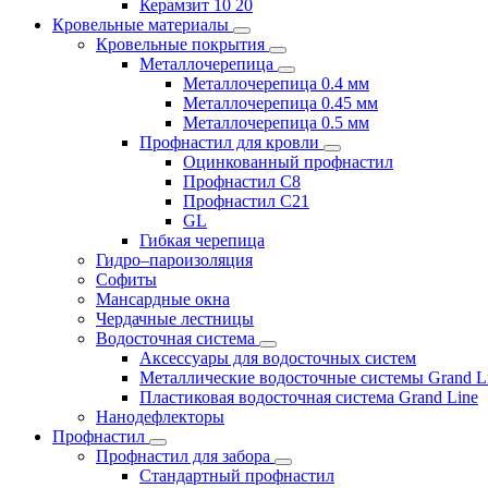
Керамзит 10 20
Кровельные материалы
Кровельные покрытия
Металлочерепица
Металлочерепица 0.4 мм
Металлочерепица 0.45 мм
Металлочерепица 0.5 мм
Профнастил для кровли
Оцинкованный профнастил
Профнастил С8
Профнастил С21
GL
Гибкая черепица
Гидро–пароизоляция
Софиты
Мансардные окна
Чердачные лестницы
Водосточная система
Аксессуары для водосточных систем
Металлические водосточные системы Grand L
Пластиковая водосточная система Grand Line
Нанодефлекторы
Профнастил
Профнастил для забора
Стандартный профнастил