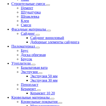
Строительные смеси
Цемент
Штукатурка
Шпаклевка
Клеи
Смеси
Фасадные материалы
Сайдинг
Сайдинг виниловый
Доборные элементы сайдинга
Пиломатериал
Брус
Доска обрезная
Брусок
Утеплители
Базальтовая вата
Экструзия
Экструзия 50 мм
Экструзия 30 мм
Пенопласт
Керамзит
Керамзит 10 20
Кровельные материалы
Кровельные покрытия
Металлочерепица