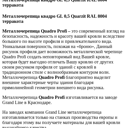
терракота
Металлочерепица квадро GL 0,5 Quarzit RAL 8004
терракота
Металлочерепица Quadro Profi –
это современный взгляд на
безопасность, надежность и красоту вашей кровли вследствие
большого по высоте профиля и привлекательного вида.
Уникальная поверхность, похожая на «броню», Данный
рисунок профиля дает возможность металлической черепице
Quadro Profi создать неповторимый вид Вашей кровле,
которая будет выгодно отличать Вашу кровлю от других
своим рисунком профиля от зданий с кровлей в
традиционном стиле с волнообразным контуром волн.
Металлочерепица
Quadro Profi
благоприятно выделит
внешние характерные черты здания благодаря
прямолинейной геометрии внешнего вида рисунка.
Металлочерепица
Quadro Profi
изготавливается на заводе
Grand Line в Краснодаре.
На заводах компании Grand Line металлочерепица
изготавливается только на станках производства европы и
благодаря этому вы получаете материалы для вашей кровли
высочайшего качества.