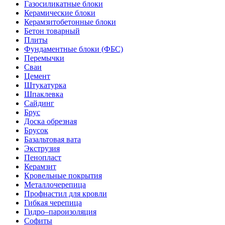
Газосиликатные блоки
Керамические блоки
Керамзитобетонные блоки
Бетон товарный
Плиты
Фундаментные блоки (ФБС)
Перемычки
Сваи
Цемент
Штукатурка
Шпаклевка
Сайдинг
Брус
Доска обрезная
Брусок
Базальтовая вата
Экструзия
Пенопласт
Керамзит
Кровельные покрытия
Металлочерепица
Профнастил для кровли
Гибкая черепица
Гидро–пароизоляция
Софиты