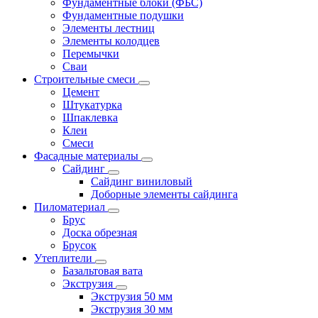
Фундаментные блоки (ФБС)
Фундаментные подушки
Элементы лестниц
Элементы колодцев
Перемычки
Сваи
Строительные смеси
Цемент
Штукатурка
Шпаклевка
Клеи
Смеси
Фасадные материалы
Сайдинг
Сайдинг виниловый
Доборные элементы сайдинга
Пиломатериал
Брус
Доска обрезная
Брусок
Утеплители
Базальтовая вата
Экструзия
Экструзия 50 мм
Экструзия 30 мм