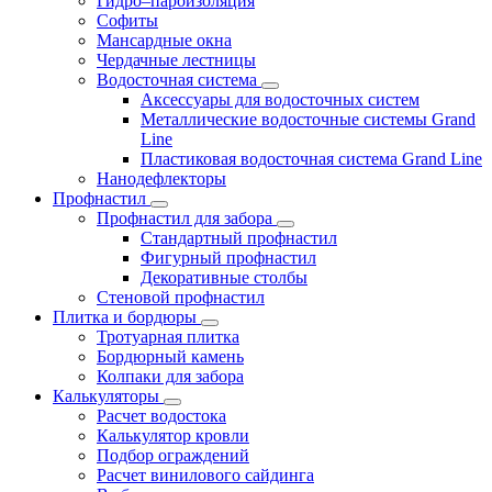
Гидро–пароизоляция
Софиты
Мансардные окна
Чердачные лестницы
Водосточная система
Аксессуары для водосточных систем
Металлические водосточные системы Grand
Line
Пластиковая водосточная система Grand Line
Нанодефлекторы
Профнастил
Профнастил для забора
Стандартный профнастил
Фигурный профнастил
Декоративные столбы
Стеновой профнастил
Плитка и бордюры
Тротуарная плитка
Бордюрный камень
Колпаки для забора
Калькуляторы
Расчет водостока
Калькулятор кровли
Подбор ограждений
Расчет винилового сайдинга