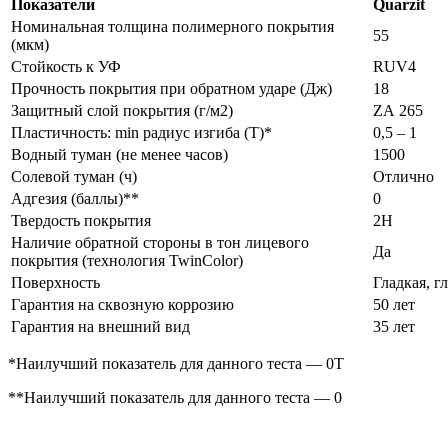
Показатели
Quarzit
Номинальная толщина полимерного покрытия
55
(мкм)
Стойкость к УФ
RUV4
Прочность покрытия при обратном ударе (Дж)
18
Защитный слой покрытия (г/м2)
ZА 265
Пластичность: min радиус изгиба (Т)*
0,5 – 1
Водный туман (не менее часов)
1500
Солевой туман (ч)
Отлично
Адгезия (баллы)**
0
Твердость покрытия
2Н
Наличие обратной стороны в тон лицевого
Да
покрытия (технология TwinColor)
Поверхность
Гладкая, г
Гарантия на сквозную коррозию
50 лет
Гарантия на внешний вид
35 лет
*Наилучший показатель для данного теста — 0Т
**Наилучший показатель для данного теста — 0