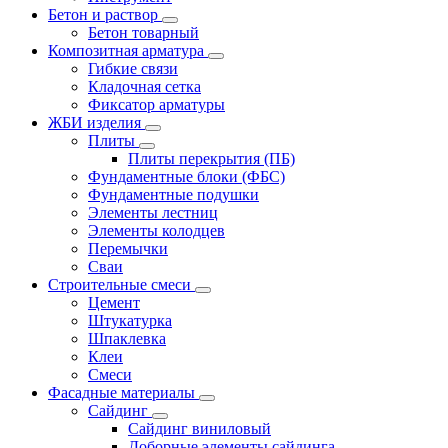
Бетон и раствор
Бетон товарный
Композитная арматура
Гибкие связи
Кладочная сетка
Фиксатор арматуры
ЖБИ изделия
Плиты
Плиты перекрытия (ПБ)
Фундаментные блоки (ФБС)
Фундаментные подушки
Элементы лестниц
Элементы колодцев
Перемычки
Сваи
Строительные смеси
Цемент
Штукатурка
Шпаклевка
Клеи
Смеси
Фасадные материалы
Сайдинг
Сайдинг виниловый
Доборные элементы сайдинга