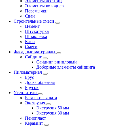
Элементы лестниц
Элементы колодцев
Перемычки
Сваи
Строительные смеси
Цемент
Штукатурка
Шпаклевка
Клеи
Смеси
Фасадные материалы
Сайдинг
Сайдинг виниловый
Доборные элементы сайдинга
Пиломатериал
Брус
Доска обрезная
Брусок
Утеплители
Базальтовая вата
Экструзия
Экструзия 50 мм
Экструзия 30 мм
Пенопласт
Керамзит