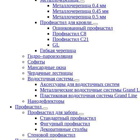
Металлочерепица 0.4 мм
Металлочерепица 0.45 мм
Металлочерепица 0.5 мм
Профнастил для кровли
Оцинкованный профнастил
Профнастил С8
Профнастил С21
GL
Гибкая черепица
Гидро–пароизоляция
Софиты
Мансардные окна
Чердачные лестницы
Водосточная система
Аксессуары для водосточных систем
Металлические водосточные системы Grand L
Пластиковая водосточная система Grand Line
Нанодефлекторы
Профнастил
Профнастил для забора
Стандартный профнастил
Фигурный профнастил
Декоративные столбы
Стеновой профнастил