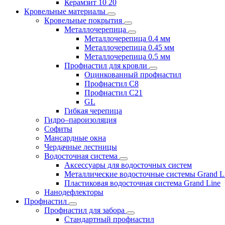
Керамзит 10 20
Кровельные материалы
Кровельные покрытия
Металлочерепица
Металлочерепица 0.4 мм
Металлочерепица 0.45 мм
Металлочерепица 0.5 мм
Профнастил для кровли
Оцинкованный профнастил
Профнастил С8
Профнастил С21
GL
Гибкая черепица
Гидро–пароизоляция
Софиты
Мансардные окна
Чердачные лестницы
Водосточная система
Аксессуары для водосточных систем
Металлические водосточные системы Grand L
Пластиковая водосточная система Grand Line
Нанодефлекторы
Профнастил
Профнастил для забора
Стандартный профнастил