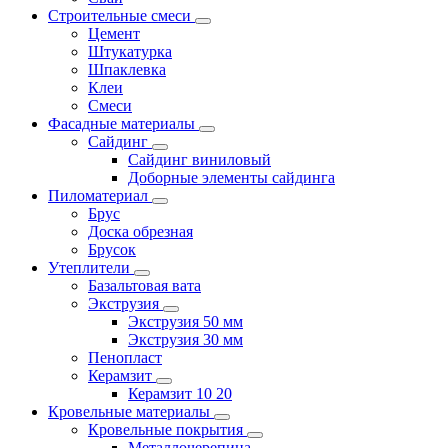
Строительные смеси
Цемент
Штукатурка
Шпаклевка
Клеи
Смеси
Фасадные материалы
Сайдинг
Сайдинг виниловый
Доборные элементы сайдинга
Пиломатериал
Брус
Доска обрезная
Брусок
Утеплители
Базальтовая вата
Экструзия
Экструзия 50 мм
Экструзия 30 мм
Пенопласт
Керамзит
Керамзит 10 20
Кровельные материалы
Кровельные покрытия
Металлочерепица