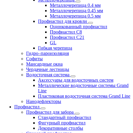
Металлочерепица 0.4 мм
Металлочерепица 0.45 мм
Металлочерепица 0.5 мм
Профнастил для кровли
Оцинкованный профнастил
Профнастил С8
Профнастил С21
GL
Гибкая черепица
Гидро–пароизоляция
Софиты
Мансардные окна
Чердачные лестницы
Водосточная система
Аксессуары для водосточных систем
Металлические водосточные системы Grand
Line
Пластиковая водосточная система Grand Line
Нанодефлекторы
Профнастил
Профнастил для забора
Стандартный профнастил
Фигурный профнастил
Декоративные столбы