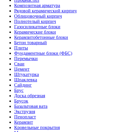
Профнастил
Композитная арматура
Рядовой керамический кирпич
Облицовочный кирпич
Полнотелый кирпич
Газосиликатные блоки
Керамические блоки
Керамзитобетонные блоки
Бетон товарный
Плиты
Фундаментные блоки (ФБС)
Перемычки
Сваи
Цемент
Штукатурка
Шпаклевка
Сайдинг
Брус
Доска обрезная
Брусок
Базальтовая вата
Экструзия
Пенопласт
Керамзит
Кровельные покрытия