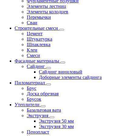
Фундаментные подушки
Элементы лестниц
Элементы колодцев
Перемычки
Сваи
Строительные смеси
Цемент
Штукатурка
Шпаклевка
Клеи
Смеси
Фасадные материалы
Сайдинг
Сайдинг виниловый
Доборные элементы сайдинга
Пиломатериал
Брус
Доска обрезная
Брусок
Утеплители
Базальтовая вата
Экструзия
Экструзия 50 мм
Экструзия 30 мм
Пенопласт