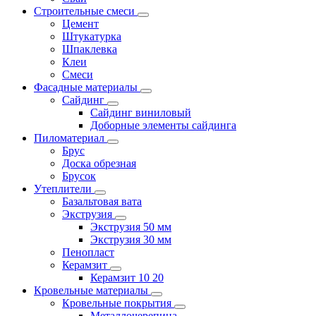
Строительные смеси
Цемент
Штукатурка
Шпаклевка
Клеи
Смеси
Фасадные материалы
Сайдинг
Сайдинг виниловый
Доборные элементы сайдинга
Пиломатериал
Брус
Доска обрезная
Брусок
Утеплители
Базальтовая вата
Экструзия
Экструзия 50 мм
Экструзия 30 мм
Пенопласт
Керамзит
Керамзит 10 20
Кровельные материалы
Кровельные покрытия
Металлочерепица