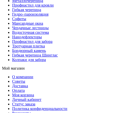
Металлочерепица
Профнастил для кровли
Гибкая черепица
Гидро–пароизоляция
Софиты
Мансардные окна
Чердачные лестницы
Водосточная система
Нанодефлекторы
Профнастил для забора
Тротуарная плитка
Бордюрный камень
Гибкая черепица Шинглас
Колпаки для забора
Мой магазин
О компании
Советы
Доставка
Оплата
Моя корзина
Личный кабинет
Статус заказа
Политика конфиденциальности