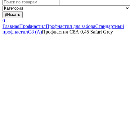
Search
for:
Искать
0
Главная
Профнастил
Профнастил для забора
Стандартный
профнастил
С8 (А)
Профнастил С8А 0,45 Safari Grey