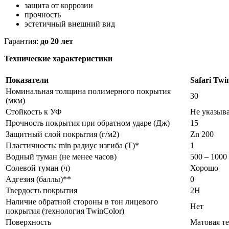
защита от коррозии
прочность
эстетичный внешний вид
Гарантия:
до 20 лет
Технические характеристики
Показатели
Safari Twi
Номинальная толщина полимерного покрытия
30
(мкм)
Стойкость к УФ
Не указыва
Прочность покрытия при обратном ударе (Дж)
15
Защитный слой покрытия (г/м2)
Zn 200
Пластичность: min радиус изгиба (Т)*
1
Водный туман (не менее часов)
500 – 1000
Солевой туман (ч)
Хорошо
Адгезия (баллы)**
0
Твердость покрытия
2Н
Наличие обратной стороны в тон лицевого
Нет
покрытия (технология TwinColor)
Поверхность
Матовая т