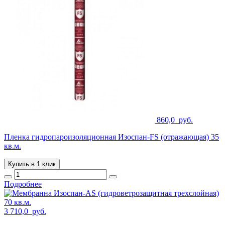
860,0
руб.
Пленка гидропароизоляционная Изоспан-FS (отражающая) 35
кв.м.
Купить в 1 клик
Подробнее
3 710,0
руб.