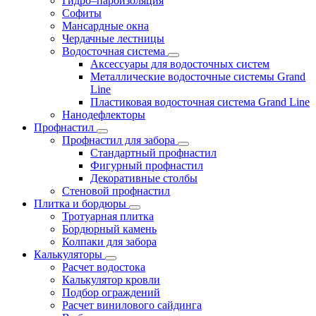
Гидро–пароизоляция
Софиты
Мансардные окна
Чердачные лестницы
Водосточная система
Аксессуары для водосточных систем
Металлические водосточные системы Grand
Line
Пластиковая водосточная система Grand Line
Нанодефлекторы
Профнастил
Профнастил для забора
Стандартный профнастил
Фигурный профнастил
Декоративные столбы
Стеновой профнастил
Плитка и бордюры
Тротуарная плитка
Бордюрный камень
Колпаки для забора
Калькуляторы
Расчет водостока
Калькулятор кровли
Подбор ограждений
Расчет винилового сайдинга