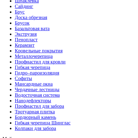
Шпаклевка
Сайдинг
Брус
Доска обрезная
Брусок
Базальтовая вата
Экструзия
Пенопласт
Керамзит
Кровельные покрытия
Металлочерепица
Профнастил для кровли
Гибкая черепица
Гидро–пароизоляция
Софиты
Мансардные окна
Чердачные лестницы
Водосточная система
Нанодефлекторы
Профнастил для забора
Тротуарная плитка
Бордюрный камень
Гибкая черепица Шинглас
Колпаки для забора