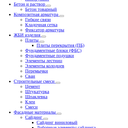
Бетон и раствор
Бетон товарный
Композитная арматура
Гибкие связи
Кладочная сетка
Фиксатор арматуры
ЖБИ изделия
Плиты
Плиты перекрытия (ПБ)
Фундаментные блоки (ФБС)
Фундаментные подушки
Элементы лестниц
Элементы колодцев
Перемычки
Сваи
Строительные смеси
Цемент
Штукатурка
Шпаклевка
Клеи
Смеси
Фасадные материалы
Сайдинг
Сайдинг виниловый
Доборные элементы сайдинга