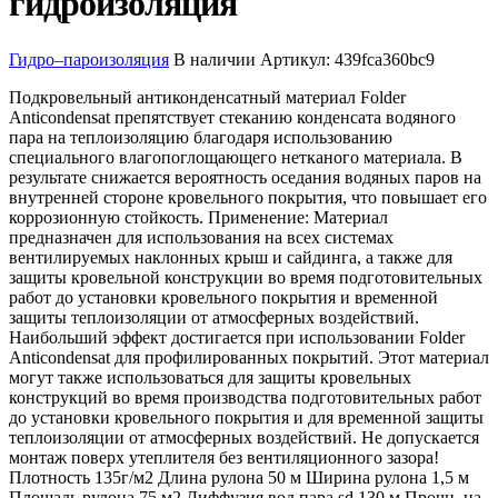
гидроизоляция
Гидро–пароизоляция
В наличии
Артикул:
439fca360bc9
Подкровельный антиконденсатный материал Folder
Anticondensat препятствует стеканию конденсата водяного
пара на теплоизоляцию благодаря использованию
специального влагопоглощающего нетканого материала. В
результате снижается вероятность оседания водяных паров на
внутренней стороне кровельного покрытия, что повышает его
коррозионную стойкость. Применение: Материал
предназначен для использования на всех системах
вентилируемых наклонных крыш и сайдинга, а также для
защиты кровельной конструкции во время подготовительных
работ до установки кровельного покрытия и временной
защиты теплоизоляции от атмосферных воздействий.
Наибольший эффект достигается при использовании Folder
Anticondensat для профилированных покрытий. Этот материал
могут также использоваться для защиты кровельных
конструкций во время производства подготовительных работ
до установки кровельного покрытия и для временной защиты
теплоизоляции от атмосферных воздействий. Не допускается
монтаж поверх утеплителя без вентиляционного зазора!
Плотность 135г/м2 Длина рулона 50 м Ширина рулона 1,5 м
Площадь рулона 75 м2 Диффузия вод.пара sd 130 м Прочн. на