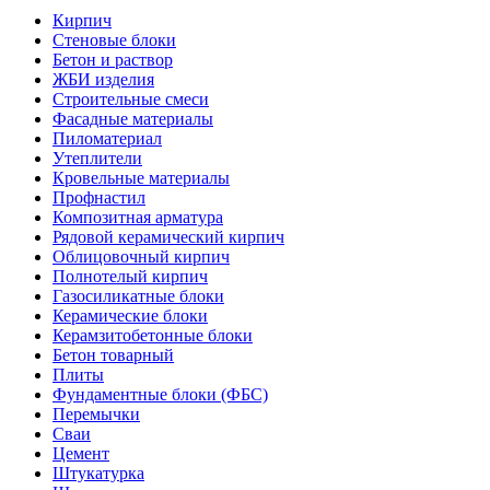
Кирпич
Стеновые блоки
Бетон и раствор
ЖБИ изделия
Строительные смеси
Фасадные материалы
Пиломатериал
Утеплители
Кровельные материалы
Профнастил
Композитная арматура
Рядовой керамический кирпич
Облицовочный кирпич
Полнотелый кирпич
Газосиликатные блоки
Керамические блоки
Керамзитобетонные блоки
Бетон товарный
Плиты
Фундаментные блоки (ФБС)
Перемычки
Сваи
Цемент
Штукатурка