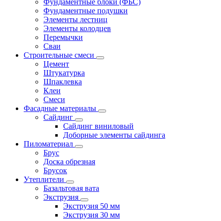
Фундаментные блоки (ФБС)
Фундаментные подушки
Элементы лестниц
Элементы колодцев
Перемычки
Сваи
Строительные смеси
Цемент
Штукатурка
Шпаклевка
Клеи
Смеси
Фасадные материалы
Сайдинг
Сайдинг виниловый
Доборные элементы сайдинга
Пиломатериал
Брус
Доска обрезная
Брусок
Утеплители
Базальтовая вата
Экструзия
Экструзия 50 мм
Экструзия 30 мм