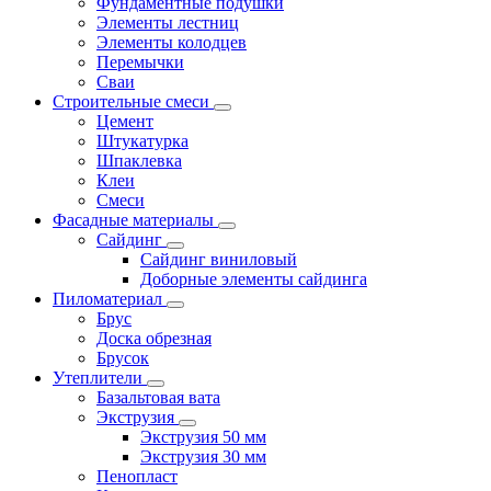
Фундаментные подушки
Элементы лестниц
Элементы колодцев
Перемычки
Сваи
Строительные смеси
Цемент
Штукатурка
Шпаклевка
Клеи
Смеси
Фасадные материалы
Сайдинг
Сайдинг виниловый
Доборные элементы сайдинга
Пиломатериал
Брус
Доска обрезная
Брусок
Утеплители
Базальтовая вата
Экструзия
Экструзия 50 мм
Экструзия 30 мм
Пенопласт