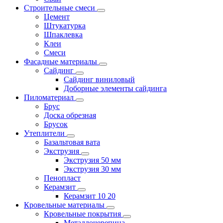
Строительные смеси
Цемент
Штукатурка
Шпаклевка
Клеи
Смеси
Фасадные материалы
Сайдинг
Сайдинг виниловый
Доборные элементы сайдинга
Пиломатериал
Брус
Доска обрезная
Брусок
Утеплители
Базальтовая вата
Экструзия
Экструзия 50 мм
Экструзия 30 мм
Пенопласт
Керамзит
Керамзит 10 20
Кровельные материалы
Кровельные покрытия
Металлочерепица