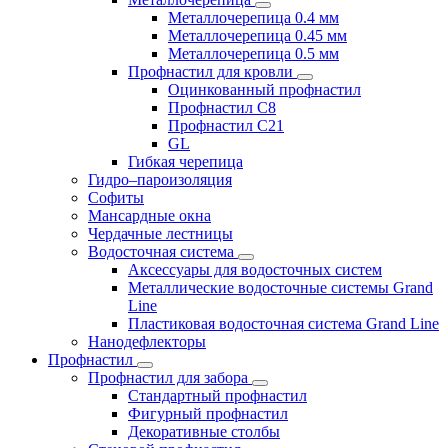
Металлочерепица 0.4 мм
Металлочерепица 0.45 мм
Металлочерепица 0.5 мм
Профнастил для кровли
Оцинкованный профнастил
Профнастил С8
Профнастил С21
GL
Гибкая черепица
Гидро–пароизоляция
Софиты
Мансардные окна
Чердачные лестницы
Водосточная система
Аксессуары для водосточных систем
Металлические водосточные системы Grand
Line
Пластиковая водосточная система Grand Line
Нанодефлекторы
Профнастил
Профнастил для забора
Стандартный профнастил
Фигурный профнастил
Декоративные столбы