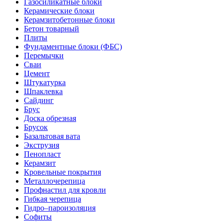
Газосиликатные блоки
Керамические блоки
Керамзитобетонные блоки
Бетон товарный
Плиты
Фундаментные блоки (ФБС)
Перемычки
Сваи
Цемент
Штукатурка
Шпаклевка
Сайдинг
Брус
Доска обрезная
Брусок
Базальтовая вата
Экструзия
Пенопласт
Керамзит
Кровельные покрытия
Металлочерепица
Профнастил для кровли
Гибкая черепица
Гидро–пароизоляция
Софиты