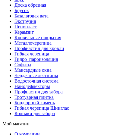
Доска обрезная
Брусок
Базальтовая вата
Экструзия
Пенопласт
Керамзит
Кровельные покрытия
Металлочерепица
Профнастил для кровли
Гибкая черепица
Гидро–пароизоляция
Софиты
Мансардные окна
Чердачные лестницы
Водосточная система
Нанодефлекторы
Профнастил для забора
Тротуарная плитка
Бордюрный камень
Гибкая черепица Шинглас
Колпаки для забора
Мой магазин
О компании