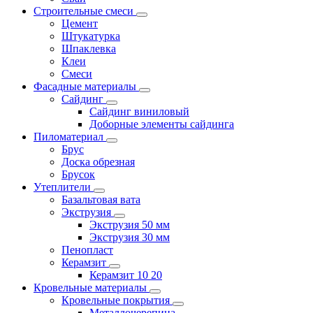
Строительные смеси
Цемент
Штукатурка
Шпаклевка
Клеи
Смеси
Фасадные материалы
Сайдинг
Сайдинг виниловый
Доборные элементы сайдинга
Пиломатериал
Брус
Доска обрезная
Брусок
Утеплители
Базальтовая вата
Экструзия
Экструзия 50 мм
Экструзия 30 мм
Пенопласт
Керамзит
Керамзит 10 20
Кровельные материалы
Кровельные покрытия
Металлочерепица