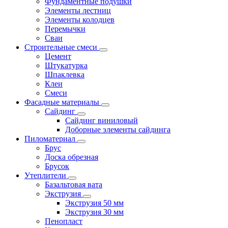
Фундаментные подушки
Элементы лестниц
Элементы колодцев
Перемычки
Сваи
Строительные смеси
Цемент
Штукатурка
Шпаклевка
Клеи
Смеси
Фасадные материалы
Сайдинг
Сайдинг виниловый
Доборные элементы сайдинга
Пиломатериал
Брус
Доска обрезная
Брусок
Утеплители
Базальтовая вата
Экструзия
Экструзия 50 мм
Экструзия 30 мм
Пенопласт