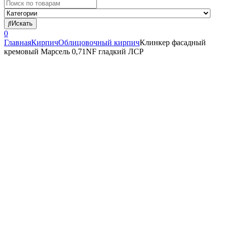
Search
for:
Искать
0
Главная
Кирпич
Облицовочный кирпич
Клинкер фасадный
кремовый Марсель 0,71NF гладкий ЛСР