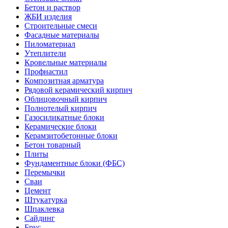
Бетон и раствор
ЖБИ изделия
Строительные смеси
Фасадные материалы
Пиломатериал
Утеплители
Кровельные материалы
Профнастил
Композитная арматура
Рядовой керамический кирпич
Облицовочный кирпич
Полнотелый кирпич
Газосиликатные блоки
Керамические блоки
Керамзитобетонные блоки
Бетон товарный
Плиты
Фундаментные блоки (ФБС)
Перемычки
Сваи
Цемент
Штукатурка
Шпаклевка
Сайдинг
Брус