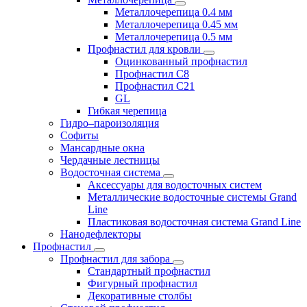
Металлочерепица 0.4 мм
Металлочерепица 0.45 мм
Металлочерепица 0.5 мм
Профнастил для кровли
Оцинкованный профнастил
Профнастил С8
Профнастил С21
GL
Гибкая черепица
Гидро–пароизоляция
Софиты
Мансардные окна
Чердачные лестницы
Водосточная система
Аксессуары для водосточных систем
Металлические водосточные системы Grand
Line
Пластиковая водосточная система Grand Line
Нанодефлекторы
Профнастил
Профнастил для забора
Стандартный профнастил
Фигурный профнастил
Декоративные столбы