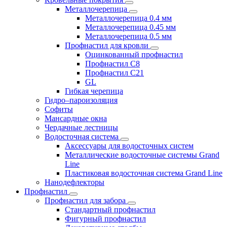
Металлочерепица
Металлочерепица 0.4 мм
Металлочерепица 0.45 мм
Металлочерепица 0.5 мм
Профнастил для кровли
Оцинкованный профнастил
Профнастил С8
Профнастил С21
GL
Гибкая черепица
Гидро–пароизоляция
Софиты
Мансардные окна
Чердачные лестницы
Водосточная система
Аксессуары для водосточных систем
Металлические водосточные системы Grand
Line
Пластиковая водосточная система Grand Line
Нанодефлекторы
Профнастил
Профнастил для забора
Стандартный профнастил
Фигурный профнастил