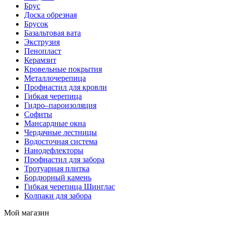
Брус
Доска обрезная
Брусок
Базальтовая вата
Экструзия
Пенопласт
Керамзит
Кровельные покрытия
Металлочерепица
Профнастил для кровли
Гибкая черепица
Гидро–пароизоляция
Софиты
Мансардные окна
Чердачные лестницы
Водосточная система
Нанодефлекторы
Профнастил для забора
Тротуарная плитка
Бордюрный камень
Гибкая черепица Шинглас
Колпаки для забора
Мой магазин