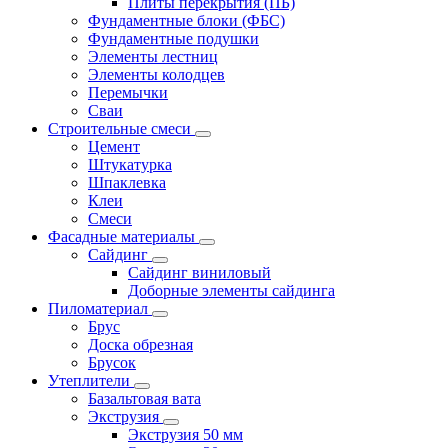
Плиты перекрытия (ПБ)
Фундаментные блоки (ФБС)
Фундаментные подушки
Элементы лестниц
Элементы колодцев
Перемычки
Сваи
Строительные смеси
Цемент
Штукатурка
Шпаклевка
Клеи
Смеси
Фасадные материалы
Сайдинг
Сайдинг виниловый
Доборные элементы сайдинга
Пиломатериал
Брус
Доска обрезная
Брусок
Утеплители
Базальтовая вата
Экструзия
Экструзия 50 мм