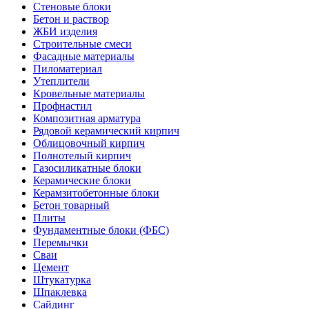
Стеновые блоки
Бетон и раствор
ЖБИ изделия
Строительные смеси
Фасадные материалы
Пиломатериал
Утеплители
Кровельные материалы
Профнастил
Композитная арматура
Рядовой керамический кирпич
Облицовочный кирпич
Полнотелый кирпич
Газосиликатные блоки
Керамические блоки
Керамзитобетонные блоки
Бетон товарный
Плиты
Фундаментные блоки (ФБС)
Перемычки
Сваи
Цемент
Штукатурка
Шпаклевка
Сайдинг