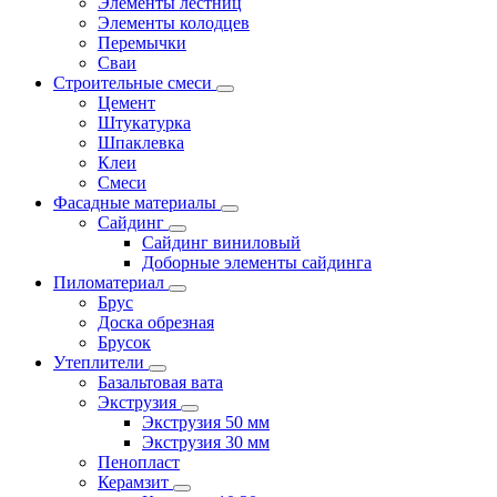
Элементы лестниц
Элементы колодцев
Перемычки
Сваи
Строительные смеси
Цемент
Штукатурка
Шпаклевка
Клеи
Смеси
Фасадные материалы
Сайдинг
Сайдинг виниловый
Доборные элементы сайдинга
Пиломатериал
Брус
Доска обрезная
Брусок
Утеплители
Базальтовая вата
Экструзия
Экструзия 50 мм
Экструзия 30 мм
Пенопласт
Керамзит