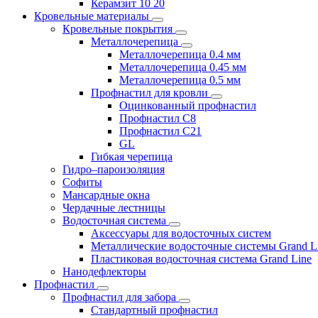
Керамзит 10 20
Кровельные материалы
Кровельные покрытия
Металлочерепица
Металлочерепица 0.4 мм
Металлочерепица 0.45 мм
Металлочерепица 0.5 мм
Профнастил для кровли
Оцинкованный профнастил
Профнастил С8
Профнастил С21
GL
Гибкая черепица
Гидро–пароизоляция
Софиты
Мансардные окна
Чердачные лестницы
Водосточная система
Аксессуары для водосточных систем
Металлические водосточные системы Grand L
Пластиковая водосточная система Grand Line
Нанодефлекторы
Профнастил
Профнастил для забора
Стандартный профнастил