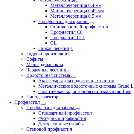
Металлочерепица 0.4 мм
Металлочерепица 0.45 мм
Металлочерепица 0.5 мм
Профнастил для кровли
Оцинкованный профнастил
Профнастил С8
Профнастил С21
GL
Гибкая черепица
Гидро–пароизоляция
Софиты
Мансардные окна
Чердачные лестницы
Водосточная система
Аксессуары для водосточных систем
Металлические водосточные системы Grand L
Пластиковая водосточная система Grand Line
Нанодефлекторы
Профнастил
Профнастил для забора
Стандартный профнастил
Фигурный профнастил
Декоративные столбы
Стеновой профнастил