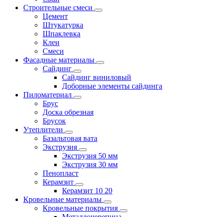
Строительные смеси
Цемент
Штукатурка
Шпаклевка
Клеи
Смеси
Фасадные материалы
Сайдинг
Сайдинг виниловый
Доборные элементы сайдинга
Пиломатериал
Брус
Доска обрезная
Брусок
Утеплители
Базальтовая вата
Экструзия
Экструзия 50 мм
Экструзия 30 мм
Пенопласт
Керамзит
Керамзит 10 20
Кровельные материалы
Кровельные покрытия
Металлочерепица