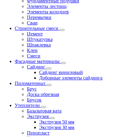
Фундаментные подушки
Элементы лестниц
Элементы колодцев
Перемычки
Сваи
Строительные смеси
Цемент
Штукатурка
Шпаклевка
Клеи
Смеси
Фасадные материалы
Сайдинг
Сайдинг виниловый
Доборные элементы сайдинга
Пиломатериал
Брус
Доска обрезная
Брусок
Утеплители
Базальтовая вата
Экструзия
Экструзия 50 мм
Экструзия 30 мм
Пенопласт