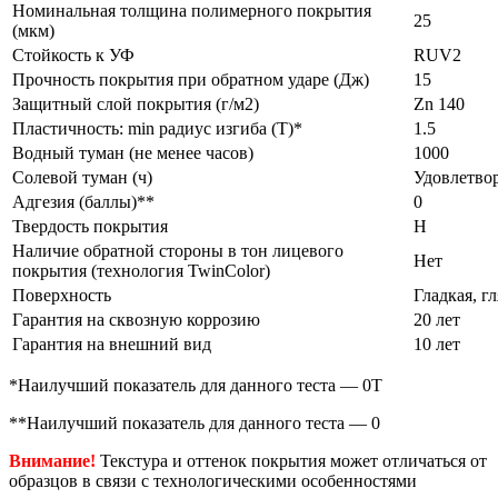
Номинальная толщина полимерного покрытия
25
(мкм)
Стойкость к УФ
RUV2
Прочность покрытия при обратном ударе (Дж)
15
Защитный слой покрытия (г/м2)
Zn 140
Пластичность: min радиус изгиба (Т)*
1.5
Водный туман (не менее часов)
1000
Солевой туман (ч)
Удовлетво
Адгезия (баллы)**
0
Твердость покрытия
Н
Наличие обратной стороны в тон лицевого
Нет
покрытия (технология TwinColor)
Поверхность
Гладкая, г
Гарантия на сквозную коррозию
20 лет
Гарантия на внешний вид
10 лет
*Наилучший показатель для данного теста — 0Т
**Наилучший показатель для данного теста — 0
Внимание!
Текстура и оттенок покрытия может отличаться от
образцов в связи с технологическими особенностями