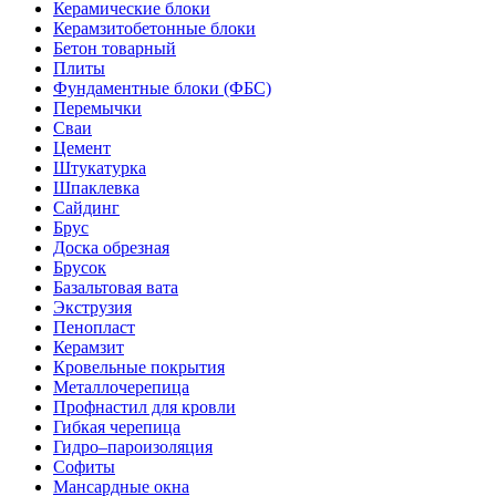
Керамические блоки
Керамзитобетонные блоки
Бетон товарный
Плиты
Фундаментные блоки (ФБС)
Перемычки
Сваи
Цемент
Штукатурка
Шпаклевка
Сайдинг
Брус
Доска обрезная
Брусок
Базальтовая вата
Экструзия
Пенопласт
Керамзит
Кровельные покрытия
Металлочерепица
Профнастил для кровли
Гибкая черепица
Гидро–пароизоляция
Софиты
Мансардные окна