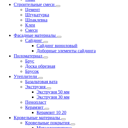
Строительные смеси
Цемент
Штукатурка
Шпаклевка
Клеи
Смеси
Фасадные материалы
Сайдинг
Сайдинг виниловый
Доборные элементы сайдинга
Пиломатериал
Брус
Доска обрезная
Брусок
Утеплители
Базальтовая вата
Экструзия
Экструзия 50 мм
Экструзия 30 мм
Пенопласт
Керамзит
Керамзит 10 20
Кровельные материалы
Кровельные покрытия
Металлочерепица