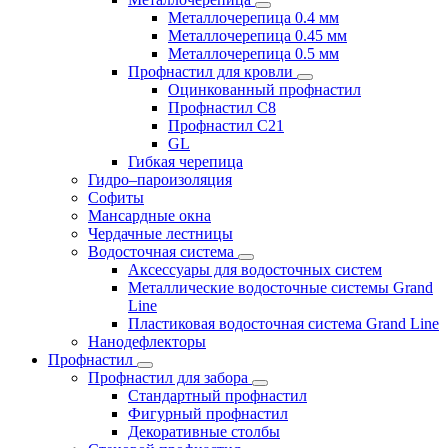
Металлочерепица 0.4 мм
Металлочерепица 0.45 мм
Металлочерепица 0.5 мм
Профнастил для кровли
Оцинкованный профнастил
Профнастил С8
Профнастил С21
GL
Гибкая черепица
Гидро–пароизоляция
Софиты
Мансардные окна
Чердачные лестницы
Водосточная система
Аксессуары для водосточных систем
Металлические водосточные системы Grand
Line
Пластиковая водосточная система Grand Line
Нанодефлекторы
Профнастил
Профнастил для забора
Стандартный профнастил
Фигурный профнастил
Декоративные столбы