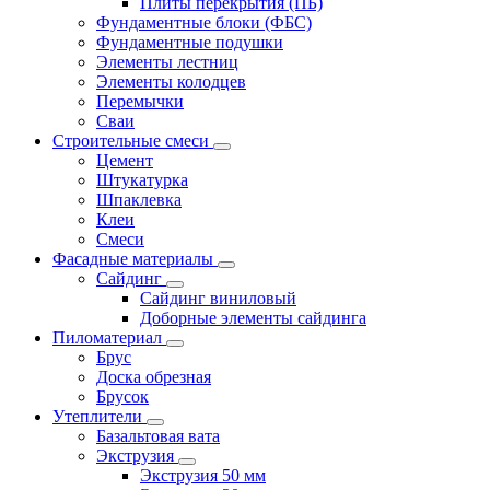
Плиты перекрытия (ПБ)
Фундаментные блоки (ФБС)
Фундаментные подушки
Элементы лестниц
Элементы колодцев
Перемычки
Сваи
Строительные смеси
Цемент
Штукатурка
Шпаклевка
Клеи
Смеси
Фасадные материалы
Сайдинг
Сайдинг виниловый
Доборные элементы сайдинга
Пиломатериал
Брус
Доска обрезная
Брусок
Утеплители
Базальтовая вата
Экструзия
Экструзия 50 мм