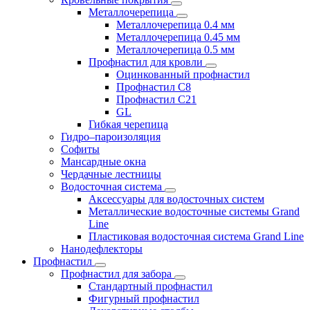
Металлочерепица
Металлочерепица 0.4 мм
Металлочерепица 0.45 мм
Металлочерепица 0.5 мм
Профнастил для кровли
Оцинкованный профнастил
Профнастил С8
Профнастил С21
GL
Гибкая черепица
Гидро–пароизоляция
Софиты
Мансардные окна
Чердачные лестницы
Водосточная система
Аксессуары для водосточных систем
Металлические водосточные системы Grand
Line
Пластиковая водосточная система Grand Line
Нанодефлекторы
Профнастил
Профнастил для забора
Стандартный профнастил
Фигурный профнастил