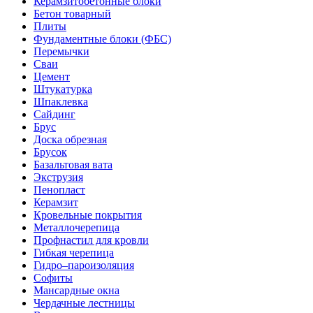
Керамзитобетонные блоки
Бетон товарный
Плиты
Фундаментные блоки (ФБС)
Перемычки
Сваи
Цемент
Штукатурка
Шпаклевка
Сайдинг
Брус
Доска обрезная
Брусок
Базальтовая вата
Экструзия
Пенопласт
Керамзит
Кровельные покрытия
Металлочерепица
Профнастил для кровли
Гибкая черепица
Гидро–пароизоляция
Софиты
Мансардные окна
Чердачные лестницы