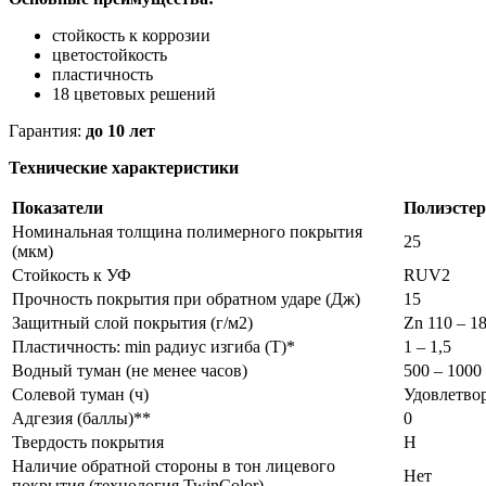
стойкость к коррозии
цветостойкость
пластичность
18 цветовых решений
Гарантия:
до 10 лет
Технические характеристики
Показатели
Полиэстер
Номинальная толщина полимерного покрытия
25
(мкм)
Стойкость к УФ
RUV2
Прочность покрытия при обратном ударе (Дж)
15
Защитный слой покрытия (г/м2)
Zn 110 – 1
Пластичность: min радиус изгиба (Т)*
1 – 1,5
Водный туман (не менее часов)
500 – 1000
Солевой туман (ч)
Удовлетво
Адгезия (баллы)**
0
Твердость покрытия
Н
Наличие обратной стороны в тон лицевого
Нет
покрытия (технология TwinColor)