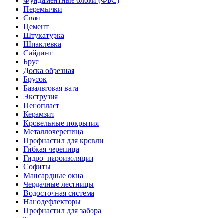
Фундаментные блоки (ФБС)
Перемычки
Сваи
Цемент
Штукатурка
Шпаклевка
Сайдинг
Брус
Доска обрезная
Брусок
Базальтовая вата
Экструзия
Пенопласт
Керамзит
Кровельные покрытия
Металлочерепица
Профнастил для кровли
Гибкая черепица
Гидро–пароизоляция
Софиты
Мансардные окна
Чердачные лестницы
Водосточная система
Нанодефлекторы
Профнастил для забора