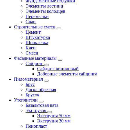
Фундаментные подушки
Элементы лестниц
Элементы колодцев
Перемычки
Сваи
Строительные смеси
Цемент
Штукатурка
Шпаклевка
Клеи
Смеси
Фасадные материалы
Сайдинг
Сайдинг виниловый
Доборные элементы сайдинга
Пиломатериал
Брус
Доска обрезная
Брусок
Утеплители
Базальтовая вата
Экструзия
Экструзия 50 мм
Экструзия 30 мм
Пенопласт