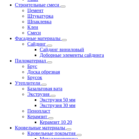
Строительные смеси
Цемент
Штукатурка
Шпаклевка
Клеи
Смеси
Фасадные материалы
Сайдинг
Сайдинг виниловый
Доборные элементы сайдинга
Пиломатериал
Брус
Доска обрезная
Брусок
Утеплители
Базальтовая вата
Экструзия
Экструзия 50 мм
Экструзия 30 мм
Пенопласт
Керамзит
Керамзит 10 20
Кровельные материалы
Кровельные покрытия
Металлочерепица