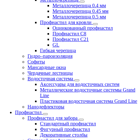
Металлочерепица 0.4 мм
Металлочерепица 0.45 мм
Металлочерепица 0.5 мм
Профнастил для кровли
Оцинкованный профнастил
Профнастил С8
Профнастил С21
GL
Гибкая черепица
Гидро–пароизоляция
Софиты
Мансардные окна
Чердачные лестницы
Водосточная система
Аксессуары для водосточных систем
Металлические водосточные системы Grand
Line
Пластиковая водосточная система Grand Line
Нанодефлекторы
Профнастил
Профнастил для забора
Стандартный профнастил
Фигурный профнастил
Декоративные столбы