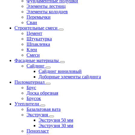
Фундаментные подушки
Элементы лестниц
Элементы колодцев
Перемычки
Сваи
Строительные смеси
Цемент
Штукатурка
Шпаклевка
Клеи
Смеси
Фасадные материалы
Сайдинг
Сайдинг виниловый
Доборные элементы сайдинга
Пиломатериал
Брус
Доска обрезная
Брусок
Утеплители
Базальтовая вата
Экструзия
Экструзия 50 мм
Экструзия 30 мм
Пенопласт