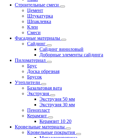
Строительные смеси
Цемент
Штукатурка
Шпаклевка
Клеи
Смеси
Фасадные материалы
Сайдинг
Сайдинг виниловый
Доборные элементы сайдинга
Пиломатериал
Брус
Доска обрезная
Брусок
Утеплители
Базальтовая вата
Экструзия
Экструзия 50 мм
Экструзия 30 мм
Пенопласт
Керамзит
Керамзит 10 20
Кровельные материалы
Кровельные покрытия
Металлочерепица