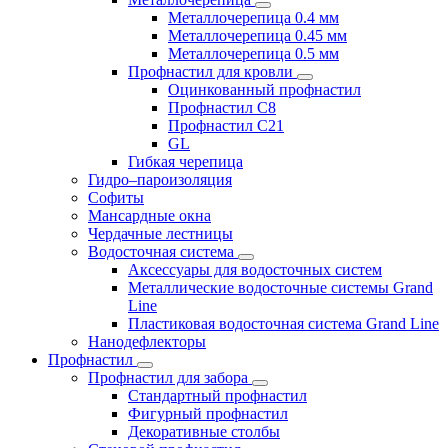
Металлочерепица 0.4 мм
Металлочерепица 0.45 мм
Металлочерепица 0.5 мм
Профнастил для кровли
Оцинкованный профнастил
Профнастил С8
Профнастил С21
GL
Гибкая черепица
Гидро–пароизоляция
Софиты
Мансардные окна
Чердачные лестницы
Водосточная система
Аксессуары для водосточных систем
Металлические водосточные системы Grand
Line
Пластиковая водосточная система Grand Line
Нанодефлекторы
Профнастил
Профнастил для забора
Стандартный профнастил
Фигурный профнастил
Декоративные столбы