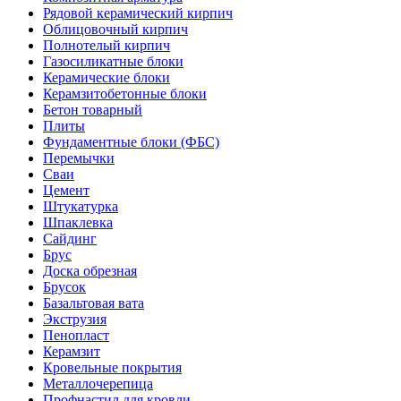
Рядовой керамический кирпич
Облицовочный кирпич
Полнотелый кирпич
Газосиликатные блоки
Керамические блоки
Керамзитобетонные блоки
Бетон товарный
Плиты
Фундаментные блоки (ФБС)
Перемычки
Сваи
Цемент
Штукатурка
Шпаклевка
Сайдинг
Брус
Доска обрезная
Брусок
Базальтовая вата
Экструзия
Пенопласт
Керамзит
Кровельные покрытия
Металлочерепица
Профнастил для кровли