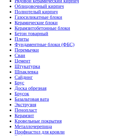
Рядовой керамический кирпич
Облицовочный кирпич
Полнотелый кирпич
Газосиликатные блоки
Керамические блоки
Керамзитобетонные блоки
Бетон товарный
Плиты
Фундаментные блоки (ФБС)
Перемычки
Сваи
Цемент
Штукатурка
Шпаклевка
Сайдинг
Брус
Доска обрезная
Брусок
Базальтовая вата
Экструзия
Пенопласт
Керамзит
Кровельные покрытия
Металлочерепица
Профнастил для кровли