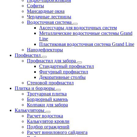
Гидро–пароизоляция
Софиты
Мансардные окна
Чердачные лестницы
Водосточная система
Аксессуары для водосточных систем
Металлические водосточные системы Grand
Line
Пластиковая водосточная система Grand Line
Нанодефлекторы
Профнастил
Профнастил для забора
Стандартный профнастил
Фигурный профнастил
Декоративные столбы
Стеновой профнастил
Плитка и бордюры
Тротуарная плитка
Бордюрный камень
Колпаки для забора
Калькуляторы
Расчет водостока
Калькулятор кровли
Подбор ограждений
Расчет винилового сайдинга