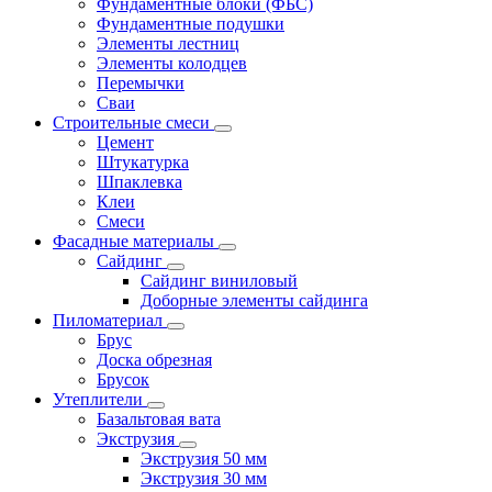
Фундаментные блоки (ФБС)
Фундаментные подушки
Элементы лестниц
Элементы колодцев
Перемычки
Сваи
Строительные смеси
Цемент
Штукатурка
Шпаклевка
Клеи
Смеси
Фасадные материалы
Сайдинг
Сайдинг виниловый
Доборные элементы сайдинга
Пиломатериал
Брус
Доска обрезная
Брусок
Утеплители
Базальтовая вата
Экструзия
Экструзия 50 мм
Экструзия 30 мм