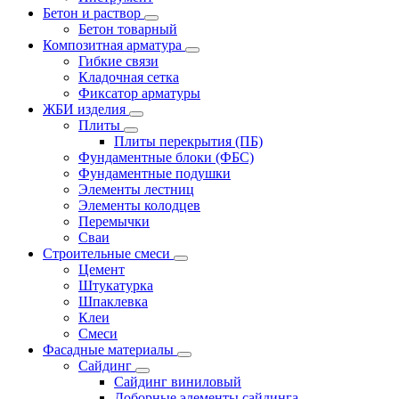
Бетон и раствор
Бетон товарный
Композитная арматура
Гибкие связи
Кладочная сетка
Фиксатор арматуры
ЖБИ изделия
Плиты
Плиты перекрытия (ПБ)
Фундаментные блоки (ФБС)
Фундаментные подушки
Элементы лестниц
Элементы колодцев
Перемычки
Сваи
Строительные смеси
Цемент
Штукатурка
Шпаклевка
Клеи
Смеси
Фасадные материалы
Сайдинг
Сайдинг виниловый
Доборные элементы сайдинга