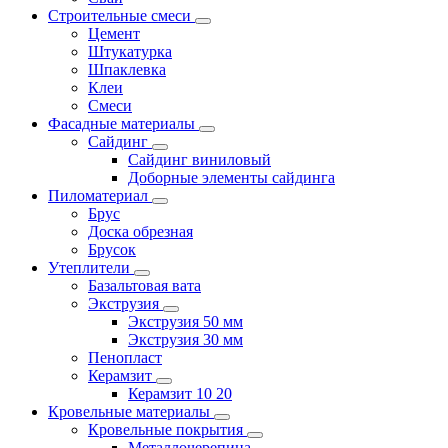
Строительные смеси
Цемент
Штукатурка
Шпаклевка
Клеи
Смеси
Фасадные материалы
Сайдинг
Сайдинг виниловый
Доборные элементы сайдинга
Пиломатериал
Брус
Доска обрезная
Брусок
Утеплители
Базальтовая вата
Экструзия
Экструзия 50 мм
Экструзия 30 мм
Пенопласт
Керамзит
Керамзит 10 20
Кровельные материалы
Кровельные покрытия
Металлочерепица