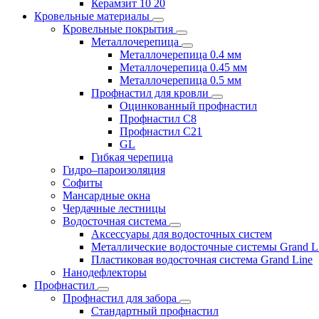
Керамзит 10 20
Кровельные материалы
Кровельные покрытия
Металлочерепица
Металлочерепица 0.4 мм
Металлочерепица 0.45 мм
Металлочерепица 0.5 мм
Профнастил для кровли
Оцинкованный профнастил
Профнастил С8
Профнастил С21
GL
Гибкая черепица
Гидро–пароизоляция
Софиты
Мансардные окна
Чердачные лестницы
Водосточная система
Аксессуары для водосточных систем
Металлические водосточные системы Grand L
Пластиковая водосточная система Grand Line
Нанодефлекторы
Профнастил
Профнастил для забора
Стандартный профнастил