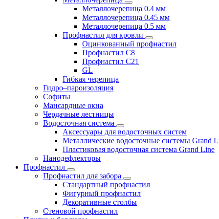
Металлочерепица 0.4 мм
Металлочерепица 0.45 мм
Металлочерепица 0.5 мм
Профнастил для кровли
Оцинкованный профнастил
Профнастил С8
Профнастил С21
GL
Гибкая черепица
Гидро–пароизоляция
Софиты
Мансардные окна
Чердачные лестницы
Водосточная система
Аксессуары для водосточных систем
Металлические водосточные системы Grand L
Пластиковая водосточная система Grand Line
Нанодефлекторы
Профнастил
Профнастил для забора
Стандартный профнастил
Фигурный профнастил
Декоративные столбы
Стеновой профнастил