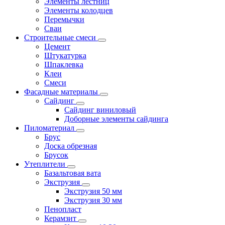
Элементы лестниц
Элементы колодцев
Перемычки
Сваи
Строительные смеси
Цемент
Штукатурка
Шпаклевка
Клеи
Смеси
Фасадные материалы
Сайдинг
Сайдинг виниловый
Доборные элементы сайдинга
Пиломатериал
Брус
Доска обрезная
Брусок
Утеплители
Базальтовая вата
Экструзия
Экструзия 50 мм
Экструзия 30 мм
Пенопласт
Керамзит