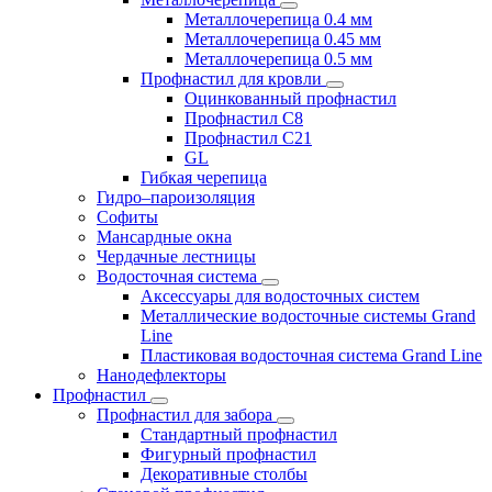
Металлочерепица 0.4 мм
Металлочерепица 0.45 мм
Металлочерепица 0.5 мм
Профнастил для кровли
Оцинкованный профнастил
Профнастил С8
Профнастил С21
GL
Гибкая черепица
Гидро–пароизоляция
Софиты
Мансардные окна
Чердачные лестницы
Водосточная система
Аксессуары для водосточных систем
Металлические водосточные системы Grand
Line
Пластиковая водосточная система Grand Line
Нанодефлекторы
Профнастил
Профнастил для забора
Стандартный профнастил
Фигурный профнастил
Декоративные столбы