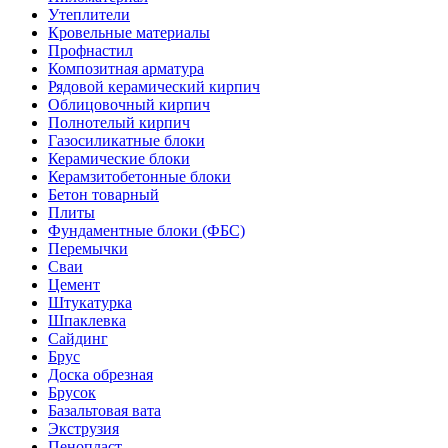
Утеплители
Кровельные материалы
Профнастил
Композитная арматура
Рядовой керамический кирпич
Облицовочный кирпич
Полнотелый кирпич
Газосиликатные блоки
Керамические блоки
Керамзитобетонные блоки
Бетон товарный
Плиты
Фундаментные блоки (ФБС)
Перемычки
Сваи
Цемент
Штукатурка
Шпаклевка
Сайдинг
Брус
Доска обрезная
Брусок
Базальтовая вата
Экструзия
Пенопласт