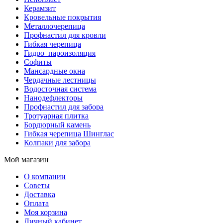
Керамзит
Кровельные покрытия
Металлочерепица
Профнастил для кровли
Гибкая черепица
Гидро–пароизоляция
Софиты
Мансардные окна
Чердачные лестницы
Водосточная система
Нанодефлекторы
Профнастил для забора
Тротуарная плитка
Бордюрный камень
Гибкая черепица Шинглас
Колпаки для забора
Мой магазин
О компании
Советы
Доставка
Оплата
Моя корзина
Личный кабинет