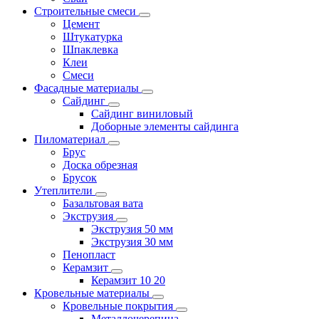
Строительные смеси
Цемент
Штукатурка
Шпаклевка
Клеи
Смеси
Фасадные материалы
Сайдинг
Сайдинг виниловый
Доборные элементы сайдинга
Пиломатериал
Брус
Доска обрезная
Брусок
Утеплители
Базальтовая вата
Экструзия
Экструзия 50 мм
Экструзия 30 мм
Пенопласт
Керамзит
Керамзит 10 20
Кровельные материалы
Кровельные покрытия
Металлочерепица