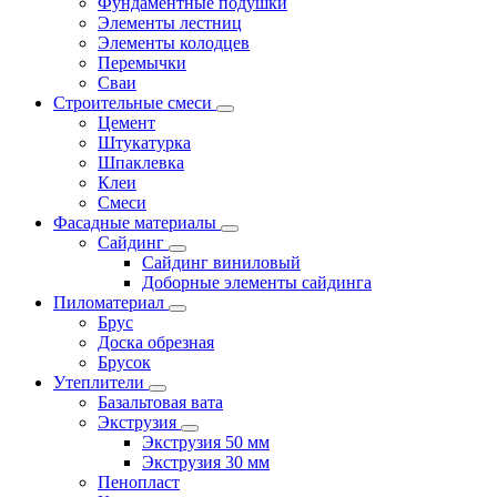
Фундаментные подушки
Элементы лестниц
Элементы колодцев
Перемычки
Сваи
Строительные смеси
Цемент
Штукатурка
Шпаклевка
Клеи
Смеси
Фасадные материалы
Сайдинг
Сайдинг виниловый
Доборные элементы сайдинга
Пиломатериал
Брус
Доска обрезная
Брусок
Утеплители
Базальтовая вата
Экструзия
Экструзия 50 мм
Экструзия 30 мм
Пенопласт