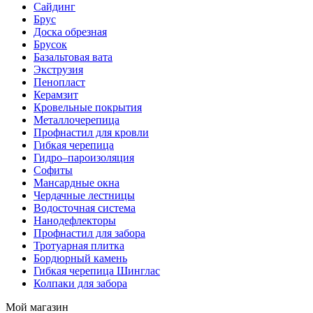
Сайдинг
Брус
Доска обрезная
Брусок
Базальтовая вата
Экструзия
Пенопласт
Керамзит
Кровельные покрытия
Металлочерепица
Профнастил для кровли
Гибкая черепица
Гидро–пароизоляция
Софиты
Мансардные окна
Чердачные лестницы
Водосточная система
Нанодефлекторы
Профнастил для забора
Тротуарная плитка
Бордюрный камень
Гибкая черепица Шинглас
Колпаки для забора
Мой магазин