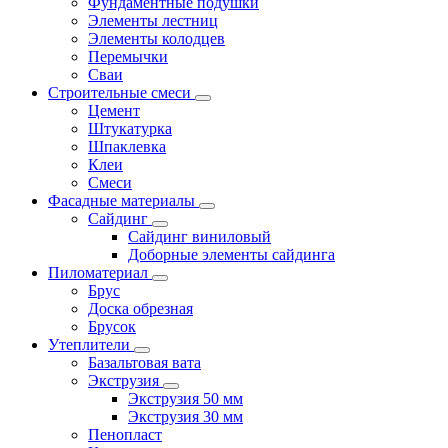
Фундаментные подушки
Элементы лестниц
Элементы колодцев
Перемычки
Сваи
Строительные смеси
Цемент
Штукатурка
Шпаклевка
Клеи
Смеси
Фасадные материалы
Сайдинг
Сайдинг виниловый
Доборные элементы сайдинга
Пиломатериал
Брус
Доска обрезная
Брусок
Утеплители
Базальтовая вата
Экструзия
Экструзия 50 мм
Экструзия 30 мм
Пенопласт