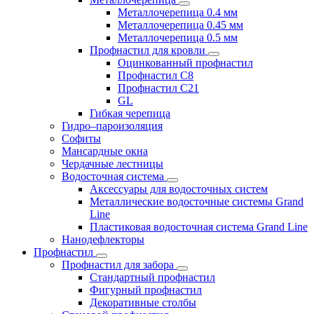
Металлочерепица 0.4 мм
Металлочерепица 0.45 мм
Металлочерепица 0.5 мм
Профнастил для кровли
Оцинкованный профнастил
Профнастил С8
Профнастил С21
GL
Гибкая черепица
Гидро–пароизоляция
Софиты
Мансардные окна
Чердачные лестницы
Водосточная система
Аксессуары для водосточных систем
Металлические водосточные системы Grand
Line
Пластиковая водосточная система Grand Line
Нанодефлекторы
Профнастил
Профнастил для забора
Стандартный профнастил
Фигурный профнастил
Декоративные столбы