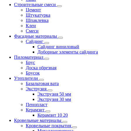
Строительные смеси
Цемент
Штукатурка
Шпаклевка
Клеи
Смеси
Фасадные материалы
Сайдинг
Сайдинг виниловый
Доборные элементы сайдинга
Пиломатериал
Брус
Доска обрезная
Брусок
Утеплители
Базальтовая вата
Экструзия
Экструзия 50 мм
Экструзия 30 мм
Пенопласт
Керамзит
Керамзит 10 20
Кровельные материалы
Кровельные покрытия
Металлочерепица