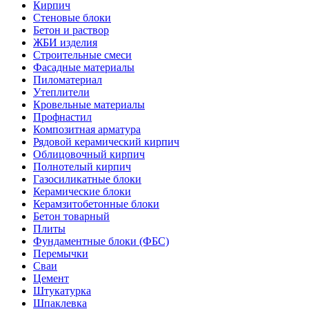
Кирпич
Стеновые блоки
Бетон и раствор
ЖБИ изделия
Строительные смеси
Фасадные материалы
Пиломатериал
Утеплители
Кровельные материалы
Профнастил
Композитная арматура
Рядовой керамический кирпич
Облицовочный кирпич
Полнотелый кирпич
Газосиликатные блоки
Керамические блоки
Керамзитобетонные блоки
Бетон товарный
Плиты
Фундаментные блоки (ФБС)
Перемычки
Сваи
Цемент
Штукатурка
Шпаклевка