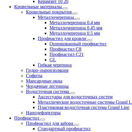
Керамзит 10 20
Кровельные материалы
Кровельные покрытия
Металлочерепица
Металлочерепица 0.4 мм
Металлочерепица 0.45 мм
Металлочерепица 0.5 мм
Профнастил для кровли
Оцинкованный профнастил
Профнастил С8
Профнастил С21
GL
Гибкая черепица
Гидро–пароизоляция
Софиты
Мансардные окна
Чердачные лестницы
Водосточная система
Аксессуары для водосточных систем
Металлические водосточные системы Grand L
Пластиковая водосточная система Grand Line
Нанодефлекторы
Профнастил
Профнастил для забора
Стандартный профнастил