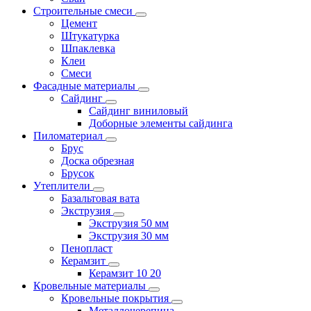
Строительные смеси
Цемент
Штукатурка
Шпаклевка
Клеи
Смеси
Фасадные материалы
Сайдинг
Сайдинг виниловый
Доборные элементы сайдинга
Пиломатериал
Брус
Доска обрезная
Брусок
Утеплители
Базальтовая вата
Экструзия
Экструзия 50 мм
Экструзия 30 мм
Пенопласт
Керамзит
Керамзит 10 20
Кровельные материалы
Кровельные покрытия
Металлочерепица