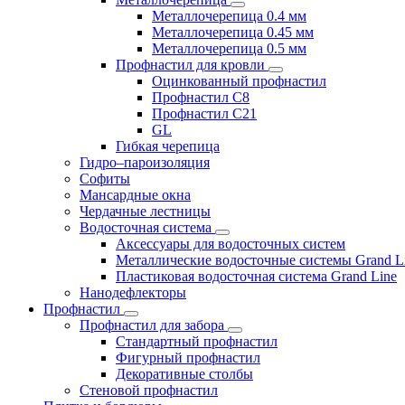
Металлочерепица 0.4 мм
Металлочерепица 0.45 мм
Металлочерепица 0.5 мм
Профнастил для кровли
Оцинкованный профнастил
Профнастил С8
Профнастил С21
GL
Гибкая черепица
Гидро–пароизоляция
Софиты
Мансардные окна
Чердачные лестницы
Водосточная система
Аксессуары для водосточных систем
Металлические водосточные системы Grand L
Пластиковая водосточная система Grand Line
Нанодефлекторы
Профнастил
Профнастил для забора
Стандартный профнастил
Фигурный профнастил
Декоративные столбы
Стеновой профнастил