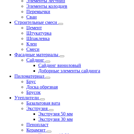
Элементы лестниц
Элементы колодцев
Перемычки
Сваи
Строительные смеси
Цемент
Штукатурка
Шпаклевка
Клеи
Смеси
Фасадные материалы
Сайдинг
Сайдинг виниловый
Доборные элементы сайдинга
Пиломатериал
Брус
Доска обрезная
Брусок
Утеплители
Базальтовая вата
Экструзия
Экструзия 50 мм
Экструзия 30 мм
Пенопласт
Керамзит