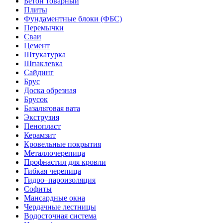
Бетон товарный
Плиты
Фундаментные блоки (ФБС)
Перемычки
Сваи
Цемент
Штукатурка
Шпаклевка
Сайдинг
Брус
Доска обрезная
Брусок
Базальтовая вата
Экструзия
Пенопласт
Керамзит
Кровельные покрытия
Металлочерепица
Профнастил для кровли
Гибкая черепица
Гидро–пароизоляция
Софиты
Мансардные окна
Чердачные лестницы
Водосточная система