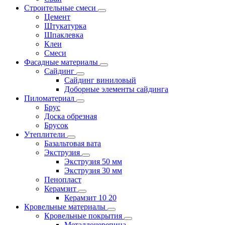
Строительные смеси
Цемент
Штукатурка
Шпаклевка
Клеи
Смеси
Фасадные материалы
Сайдинг
Сайдинг виниловый
Доборные элементы сайдинга
Пиломатериал
Брус
Доска обрезная
Брусок
Утеплители
Базальтовая вата
Экструзия
Экструзия 50 мм
Экструзия 30 мм
Пенопласт
Керамзит
Керамзит 10 20
Кровельные материалы
Кровельные покрытия
Металлочерепица