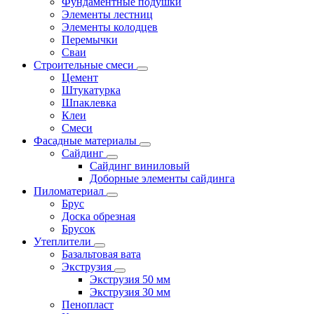
Фундаментные подушки
Элементы лестниц
Элементы колодцев
Перемычки
Сваи
Строительные смеси
Цемент
Штукатурка
Шпаклевка
Клеи
Смеси
Фасадные материалы
Сайдинг
Сайдинг виниловый
Доборные элементы сайдинга
Пиломатериал
Брус
Доска обрезная
Брусок
Утеплители
Базальтовая вата
Экструзия
Экструзия 50 мм
Экструзия 30 мм
Пенопласт