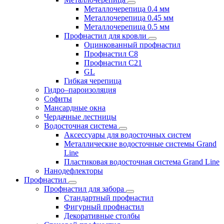
Металлочерепица 0.4 мм
Металлочерепица 0.45 мм
Металлочерепица 0.5 мм
Профнастил для кровли
Оцинкованный профнастил
Профнастил С8
Профнастил С21
GL
Гибкая черепица
Гидро–пароизоляция
Софиты
Мансардные окна
Чердачные лестницы
Водосточная система
Аксессуары для водосточных систем
Металлические водосточные системы Grand
Line
Пластиковая водосточная система Grand Line
Нанодефлекторы
Профнастил
Профнастил для забора
Стандартный профнастил
Фигурный профнастил
Декоративные столбы