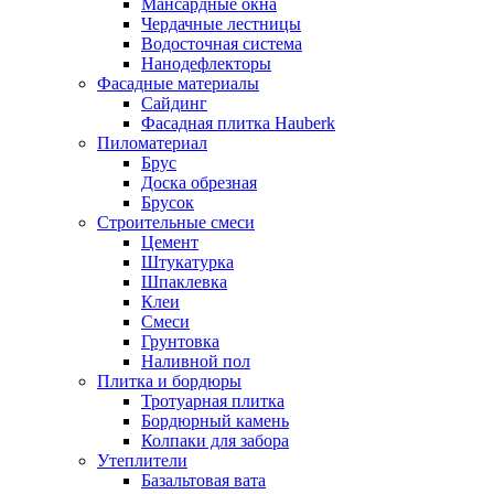
Мансардные окна
Чердачные лестницы
Водосточная система
Нанодефлекторы
Фасадные материалы
Сайдинг
Фасадная плитка Hauberk
Пиломатериал
Брус
Доска обрезная
Брусок
Строительные смеси
Цемент
Штукатурка
Шпаклевка
Клеи
Смеси
Грунтовка
Наливной пол
Плитка и бордюры
Тротуарная плитка
Бордюрный камень
Колпаки для забора
Утеплители
Базальтовая вата