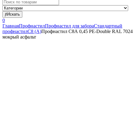
Search
for:
Искать
0
Главная
Профнастил
Профнастил для забора
Стандартный
профнастил
С8 (А)
Профнастил С8А 0,45 PE-Double RAL 7024
мокрый асфальт