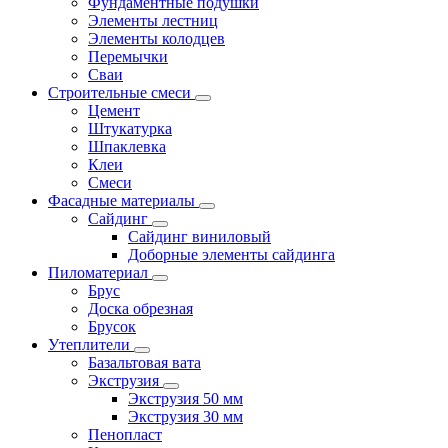
Фундаментные подушки
Элементы лестниц
Элементы колодцев
Перемычки
Сваи
Строительные смеси
Цемент
Штукатурка
Шпаклевка
Клеи
Смеси
Фасадные материалы
Сайдинг
Сайдинг виниловый
Доборные элементы сайдинга
Пиломатериал
Брус
Доска обрезная
Брусок
Утеплители
Базальтовая вата
Экструзия
Экструзия 50 мм
Экструзия 30 мм
Пенопласт