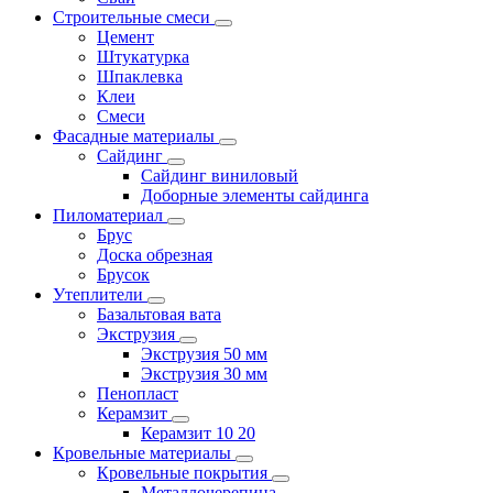
Строительные смеси
Цемент
Штукатурка
Шпаклевка
Клеи
Смеси
Фасадные материалы
Сайдинг
Сайдинг виниловый
Доборные элементы сайдинга
Пиломатериал
Брус
Доска обрезная
Брусок
Утеплители
Базальтовая вата
Экструзия
Экструзия 50 мм
Экструзия 30 мм
Пенопласт
Керамзит
Керамзит 10 20
Кровельные материалы
Кровельные покрытия
Металлочерепица