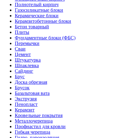
Полнотелый кирпич
Газосиликатные блоки
Керамические блоки
Керамзитобетонные блоки
Бетон товарный
Плиты
Фундаментные блоки (ФБС)
Перемычки
Сваи
Цемент
Штукатурка
Шпаклевка
Сайдинг
Брус
Доска обрезная
Брусок
Базальтовая вата
Экструзия
Пенопласт
Керамзит
Кровельные покрытия
Металлочерепица
Профнастил для кровли
Гибкая черепица
Гидро–пароизоляция