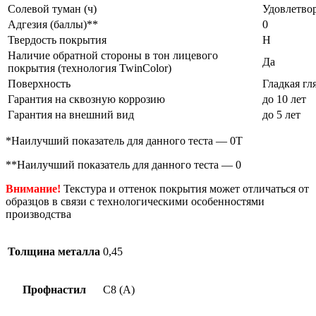
Солевой туман (ч)
Удовлетво
Адгезия (баллы)**
0
Твердость покрытия
Н
Наличие обратной стороны в тон лицевого
Да
покрытия (технология TwinColor)
Поверхность
Гладкая гл
Гарантия на сквозную коррозию
до 10 лет
Гарантия на внешний вид
до 5 лет
*Наилучший показатель для данного теста — 0Т
**Наилучший показатель для данного теста — 0
Внимание!
Текстура и оттенок покрытия может отличаться от
образцов в связи с технологическими особенностями
производства
Толщина металла
0,45
Профнастил
С8 (А)