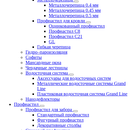
Металлочерепица 0.4 мм
Металлочерепица 0.45 мм
Металлочерепица 0.5 мм
Профнастил для кровли
Оцинкованный профнастил
Профнастил С8
Профнастил С21
GL
Гибкая черепица
Гидро–пароизоляция
Софиты
Мансардные окна
Чердачные лестницы
Водосточная система
Аксессуары для водосточных систем
Металлические водосточные системы Grand
Line
Пластиковая водосточная система Grand Line
Нанодефлекторы
Профнастил
Профнастил для забора
Стандартный профнастил
Фигурный профнастил
Декоративные столбы