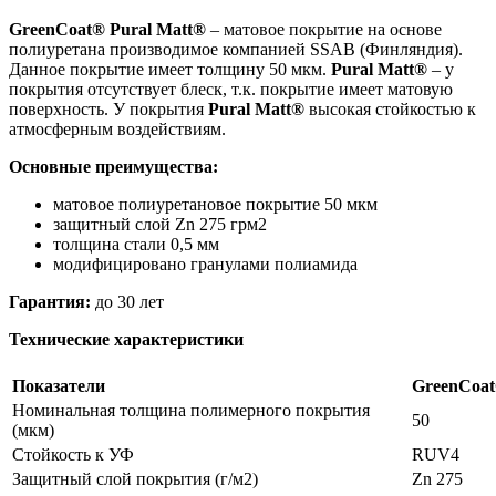
GreenCoat® Pural Matt®
– матовое покрытие на основе
полиуретана производимое компанией SSAB (Финляндия).
Данное покрытие имеет толщину 50 мкм.
Pural Matt®
– у
покрытия отсутствует блеск, т.к. покрытие имеет матовую
поверхность. У покрытия
Pural Matt®
высокая стойкостью к
атмосферным воздействиям.
Основные преимущества:
матовое полиуретановое покрытие 50 мкм
защитный слой Zn 275 грм2
толщина стали 0,5 мм
модифицировано гранулами полиамида
Гарантия:
до 30 лет
Технические характеристики
Показатели
GreenCoat
Номинальная толщина полимерного покрытия
50
(мкм)
Стойкость к УФ
RUV4
Защитный слой покрытия (г/м2)
Zn 275