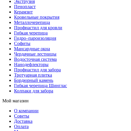
Экструзия
Пенопласт
Керамзит
Кровельные покрытия
Металлочерепица
Профнастил для кровли
Гибкая черепица
Гидро–пароизоляция
Софиты
Мансардные окна
Чердачные лестницы
Водосточная система
Нанодефлекторы
Профнастил для забора
Тротуарная плитка
Бордюрный камень
Гибкая черепица Шинглас
Колпаки для забора
Мой магазин
О компании
Советы
Доставка
Оплата