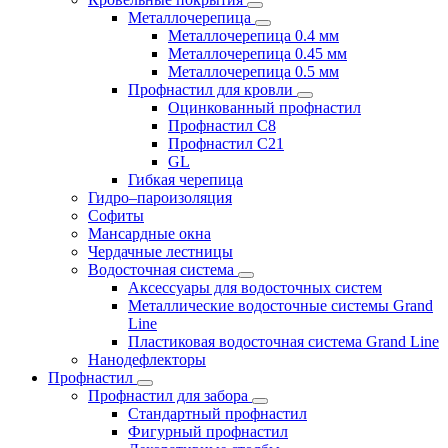
Металлочерепица
Металлочерепица 0.4 мм
Металлочерепица 0.45 мм
Металлочерепица 0.5 мм
Профнастил для кровли
Оцинкованный профнастил
Профнастил С8
Профнастил С21
GL
Гибкая черепица
Гидро–пароизоляция
Софиты
Мансардные окна
Чердачные лестницы
Водосточная система
Аксессуары для водосточных систем
Металлические водосточные системы Grand
Line
Пластиковая водосточная система Grand Line
Нанодефлекторы
Профнастил
Профнастил для забора
Стандартный профнастил
Фигурный профнастил