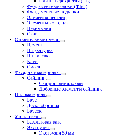
Плиты перекрытия (ПБ)
Фундаментные блоки (ФБС)
Фундаментные подушки
Элементы лестниц
Элементы колодцев
Перемычки
Сваи
Строительные смеси
Цемент
Штукатурка
Шпаклевка
Клеи
Смеси
Фасадные материалы
Сайдинг
Сайдинг виниловый
Доборные элементы сайдинга
Пиломатериал
Брус
Доска обрезная
Брусок
Утеплители
Базальтовая вата
Экструзия
Экструзия 50 мм