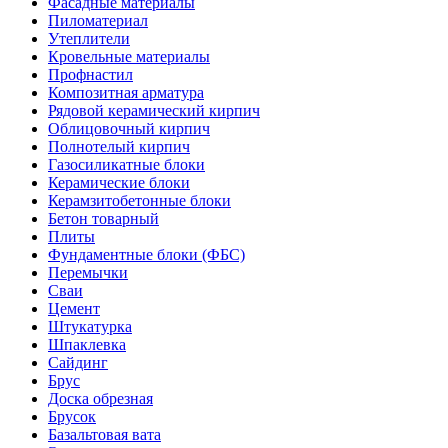
Фасадные материалы
Пиломатериал
Утеплители
Кровельные материалы
Профнастил
Композитная арматура
Рядовой керамический кирпич
Облицовочный кирпич
Полнотелый кирпич
Газосиликатные блоки
Керамические блоки
Керамзитобетонные блоки
Бетон товарный
Плиты
Фундаментные блоки (ФБС)
Перемычки
Сваи
Цемент
Штукатурка
Шпаклевка
Сайдинг
Брус
Доска обрезная
Брусок
Базальтовая вата