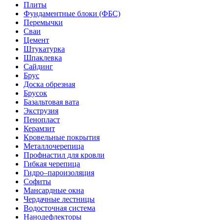
Плиты
Фундаментные блоки (ФБС)
Перемычки
Сваи
Цемент
Штукатурка
Шпаклевка
Сайдинг
Брус
Доска обрезная
Брусок
Базальтовая вата
Экструзия
Пенопласт
Керамзит
Кровельные покрытия
Металлочерепица
Профнастил для кровли
Гибкая черепица
Гидро–пароизоляция
Софиты
Мансардные окна
Чердачные лестницы
Водосточная система
Нанодефлекторы