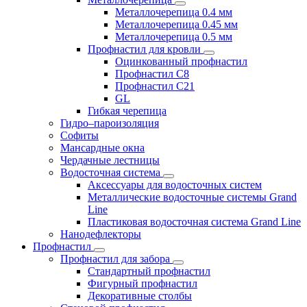
Металлочерепица 0.4 мм
Металлочерепица 0.45 мм
Металлочерепица 0.5 мм
Профнастил для кровли
Оцинкованный профнастил
Профнастил С8
Профнастил С21
GL
Гибкая черепица
Гидро–пароизоляция
Софиты
Мансардные окна
Чердачные лестницы
Водосточная система
Аксессуары для водосточных систем
Металлические водосточные системы Grand
Line
Пластиковая водосточная система Grand Line
Нанодефлекторы
Профнастил
Профнастил для забора
Стандартный профнастил
Фигурный профнастил
Декоративные столбы