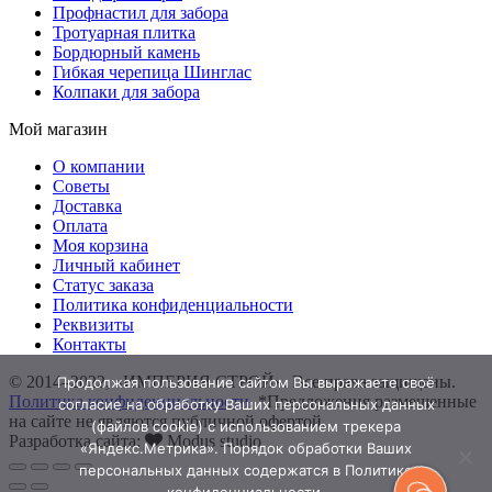
Профнастил для забора
Тротуарная плитка
Бордюрный камень
Гибкая черепица Шинглас
Колпаки для забора
Мой магазин
О компании
Советы
Доставка
Оплата
Моя корзина
Личный кабинет
Статус заказа
Политика конфиденциальности
Реквизиты
Контакты
© 2014–2022, «ИМПЕРИЯ СТРОЙ». Все права защищены.
Продолжая пользование сайтом Вы выражаете своё
Политика конфиденциальности
. *Предложения размещенные
согласие на обработку Ваших персональных данных
на сайте не являются публичной офертой.
(файлов cookie) с использованием трекера
Разработка сайта:
Modus studio
«Яндекс.Метрика». Порядок обработки Ваших
персональных данных содержатся в Политике