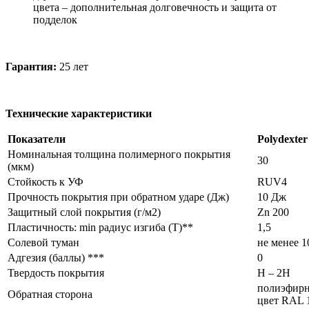
цвета – дополнительная долговечность и защита от
подделок
Гарантия:
25 лет
Технические характеристики
Показатели
Polydexte
Номинальная толщина полимерного покрытия
30
(мкм)
Стойкость к УФ
RUV4
Прочность покрытия при обратном ударе (Дж)
10 Дж
Защитный слой покрытия (г/м2)
Zn 200
Пластичность: min радиус изгиба (Т)**
1,5
Солевой туман
не менее 1
Адгезия (баллы) ***
0
Твердость покрытия
Н – 2Н
полиэфирн
Обратная сторона
цвет RAL 