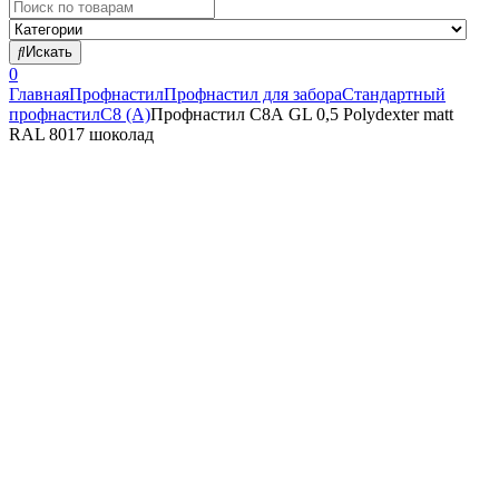
Search
for:
Искать
0
Главная
Профнастил
Профнастил для забора
Стандартный
профнастил
С8 (А)
Профнастил С8А GL 0,5 Polydexter matt
RAL 8017 шоколад