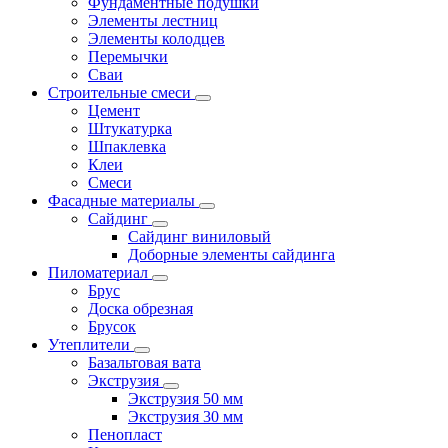
Фундаментные подушки
Элементы лестниц
Элементы колодцев
Перемычки
Сваи
Строительные смеси
Цемент
Штукатурка
Шпаклевка
Клеи
Смеси
Фасадные материалы
Сайдинг
Сайдинг виниловый
Доборные элементы сайдинга
Пиломатериал
Брус
Доска обрезная
Брусок
Утеплители
Базальтовая вата
Экструзия
Экструзия 50 мм
Экструзия 30 мм
Пенопласт