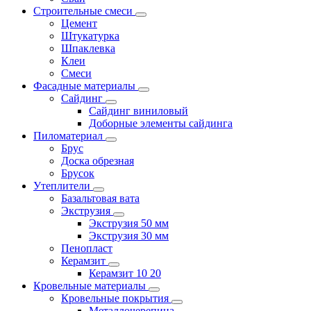
Строительные смеси
Цемент
Штукатурка
Шпаклевка
Клеи
Смеси
Фасадные материалы
Сайдинг
Сайдинг виниловый
Доборные элементы сайдинга
Пиломатериал
Брус
Доска обрезная
Брусок
Утеплители
Базальтовая вата
Экструзия
Экструзия 50 мм
Экструзия 30 мм
Пенопласт
Керамзит
Керамзит 10 20
Кровельные материалы
Кровельные покрытия
Металлочерепица