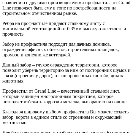
сравнению с другими производителями профнастила от Grand
Line позволяет быть ему в топе по востребованности на
строительном отечественном рынке.
Ребра на профнастиле придают стальному листу с
минимальной его толщиной от 0,35мм высокую жесткость и
прочность.
Забор из профнастила подходит для дачных домиков,
ограждения офисных объектов, строительных площадок,
промзон и конечно же коттеджей.
Данный забор – глухое ограждение территории, которое
позволит уберечь территорию за ним от посторонних шумов и
грязи (строения у дорог), от «непрошенных гостей», диких
животных.
Профнастил от Grand Line – качественный стальной лист,
который защищен многослойным покрытием, которое
позволяет избежать коррозии металла, выгоранию на солнце.
Благодаря широкому выбору профнастила Вы можете создать
забор, ворота в едином стиле со строением и окружающей
местностью.
Для более легкого монтажа забора из профнастила Вы можете