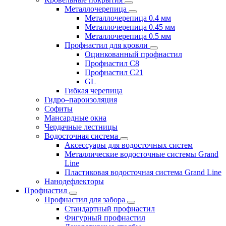
Металлочерепица
Металлочерепица 0.4 мм
Металлочерепица 0.45 мм
Металлочерепица 0.5 мм
Профнастил для кровли
Оцинкованный профнастил
Профнастил С8
Профнастил С21
GL
Гибкая черепица
Гидро–пароизоляция
Софиты
Мансардные окна
Чердачные лестницы
Водосточная система
Аксессуары для водосточных систем
Металлические водосточные системы Grand
Line
Пластиковая водосточная система Grand Line
Нанодефлекторы
Профнастил
Профнастил для забора
Стандартный профнастил
Фигурный профнастил