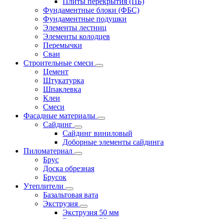
Плиты перекрытия (ПБ)
Фундаментные блоки (ФБС)
Фундаментные подушки
Элементы лестниц
Элементы колодцев
Перемычки
Сваи
Строительные смеси
Цемент
Штукатурка
Шпаклевка
Клеи
Смеси
Фасадные материалы
Сайдинг
Сайдинг виниловый
Доборные элементы сайдинга
Пиломатериал
Брус
Доска обрезная
Брусок
Утеплители
Базальтовая вата
Экструзия
Экструзия 50 мм