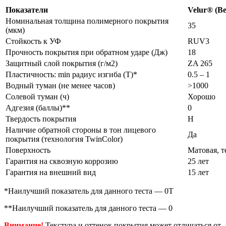
Показатели
Velur® (В
Номинальная толщина полимерного покрытия
35
(мкм)
Стойкость к УФ
RUV3
Прочность покрытия при обратном ударе (Дж)
18
Защитный слой покрытия (г/м2)
ZA 265
Пластичность: min радиус изгиба (Т)*
0.5 – 1
Водный туман (не менее часов)
>1000
Солевой туман (ч)
Хорошо
Адгезия (баллы)**
0
Твердость покрытия
Н
Наличие обратной стороны в тон лицевого
Да
покрытия (технология TwinColor)
Поверхность
Матовая, т
Гарантия на сквозную коррозию
25 лет
Гарантия на внешний вид
15 лет
*Наилучший показатель для данного теста — 0Т
**Наилучший показатель для данного теста — 0
Внимание!
Текстура и оттенок покрытия может отличаться от