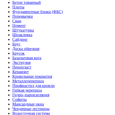
Бетон товарный
Плиты
Фундаментные блоки (ФБС)
Перемычки
Сваи
Цемент
Штукатурка
Шпаклевка
Сайдинг
Брус
Доска обрезная
Брусок
Базальтовая вата
Экструзия
Пенопласт
Керамзит
Кровельные покрытия
Металлочерепица
Профнастил для кровли
Гибкая черепица
Гидро–пароизоляция
Софиты
Мансардные окна
Чердачные лестницы
Водосточная система