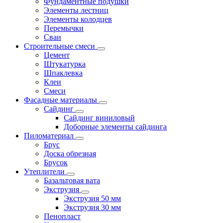
Фундаментные подушки
Элементы лестниц
Элементы колодцев
Перемычки
Сваи
Строительные смеси
Цемент
Штукатурка
Шпаклевка
Клеи
Смеси
Фасадные материалы
Сайдинг
Сайдинг виниловый
Доборные элементы сайдинга
Пиломатериал
Брус
Доска обрезная
Брусок
Утеплители
Базальтовая вата
Экструзия
Экструзия 50 мм
Экструзия 30 мм
Пенопласт