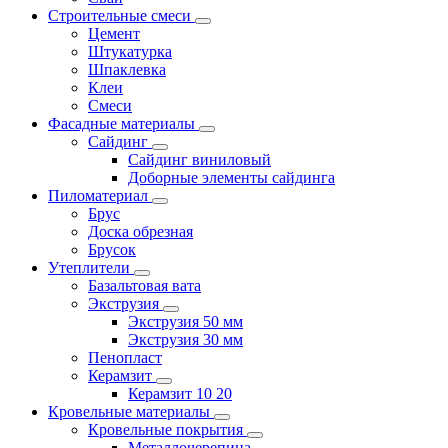
Строительные смеси
Цемент
Штукатурка
Шпаклевка
Клеи
Смеси
Фасадные материалы
Сайдинг
Сайдинг виниловый
Доборные элементы сайдинга
Пиломатериал
Брус
Доска обрезная
Брусок
Утеплители
Базальтовая вата
Экструзия
Экструзия 50 мм
Экструзия 30 мм
Пенопласт
Керамзит
Керамзит 10 20
Кровельные материалы
Кровельные покрытия
Металлочерепица