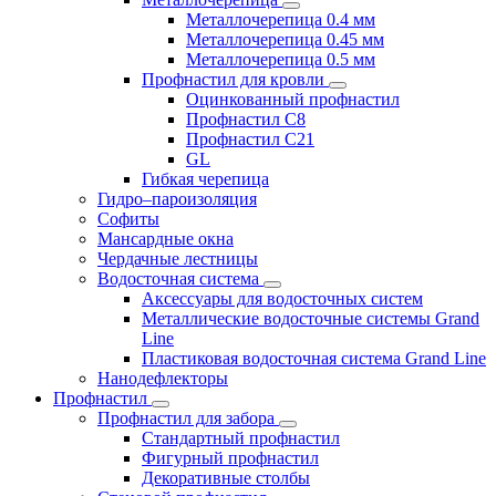
Металлочерепица 0.4 мм
Металлочерепица 0.45 мм
Металлочерепица 0.5 мм
Профнастил для кровли
Оцинкованный профнастил
Профнастил С8
Профнастил С21
GL
Гибкая черепица
Гидро–пароизоляция
Софиты
Мансардные окна
Чердачные лестницы
Водосточная система
Аксессуары для водосточных систем
Металлические водосточные системы Grand
Line
Пластиковая водосточная система Grand Line
Нанодефлекторы
Профнастил
Профнастил для забора
Стандартный профнастил
Фигурный профнастил
Декоративные столбы