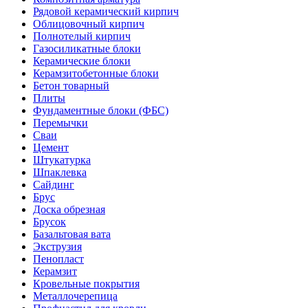
Рядовой керамический кирпич
Облицовочный кирпич
Полнотелый кирпич
Газосиликатные блоки
Керамические блоки
Керамзитобетонные блоки
Бетон товарный
Плиты
Фундаментные блоки (ФБС)
Перемычки
Сваи
Цемент
Штукатурка
Шпаклевка
Сайдинг
Брус
Доска обрезная
Брусок
Базальтовая вата
Экструзия
Пенопласт
Керамзит
Кровельные покрытия
Металлочерепица