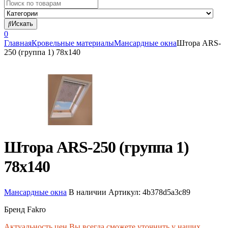
Search
for:
Искать
0
Главная
Кровельные материалы
Мансардные окна
Штора ARS-
250 (группа 1) 78х140
Штора ARS-250 (группа 1)
78х140
Мансардные окна
В наличии
Артикул:
4b378d5a3c89
Бренд Fakro
Актуальность цен Вы всегда сможете уточнить у наших