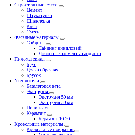
Строительные смеси
Цемент
Штукатурка
Шпаклевка
Клеи
Смеси
Фасадные материалы
Сайдинг
Сайдинг виниловый
Доборные элементы сайдинга
Пиломатериал
Брус
Доска обрезная
Брусок
Утеплители
Базальтовая вата
Экструзия
Экструзия 50 мм
Экструзия 30 мм
Пенопласт
Керамзит
Керамзит 10 20
Кровельные материалы
Кровельные покрытия
Металлочерепица