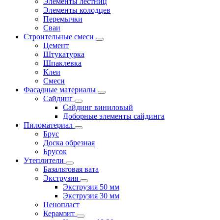
Элементы лестниц
Элементы колодцев
Перемычки
Сваи
Строительные смеси
Цемент
Штукатурка
Шпаклевка
Клеи
Смеси
Фасадные материалы
Сайдинг
Сайдинг виниловый
Доборные элементы сайдинга
Пиломатериал
Брус
Доска обрезная
Брусок
Утеплители
Базальтовая вата
Экструзия
Экструзия 50 мм
Экструзия 30 мм
Пенопласт
Керамзит