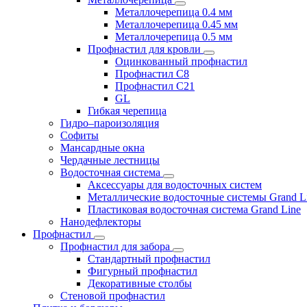
Металлочерепица 0.4 мм
Металлочерепица 0.45 мм
Металлочерепица 0.5 мм
Профнастил для кровли
Оцинкованный профнастил
Профнастил С8
Профнастил С21
GL
Гибкая черепица
Гидро–пароизоляция
Софиты
Мансардные окна
Чердачные лестницы
Водосточная система
Аксессуары для водосточных систем
Металлические водосточные системы Grand L
Пластиковая водосточная система Grand Line
Нанодефлекторы
Профнастил
Профнастил для забора
Стандартный профнастил
Фигурный профнастил
Декоративные столбы
Стеновой профнастил