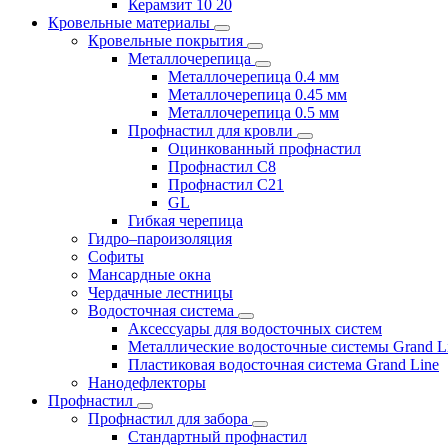
Керамзит 10 20
Кровельные материалы
Кровельные покрытия
Металлочерепица
Металлочерепица 0.4 мм
Металлочерепица 0.45 мм
Металлочерепица 0.5 мм
Профнастил для кровли
Оцинкованный профнастил
Профнастил С8
Профнастил С21
GL
Гибкая черепица
Гидро–пароизоляция
Софиты
Мансардные окна
Чердачные лестницы
Водосточная система
Аксессуары для водосточных систем
Металлические водосточные системы Grand L
Пластиковая водосточная система Grand Line
Нанодефлекторы
Профнастил
Профнастил для забора
Стандартный профнастил