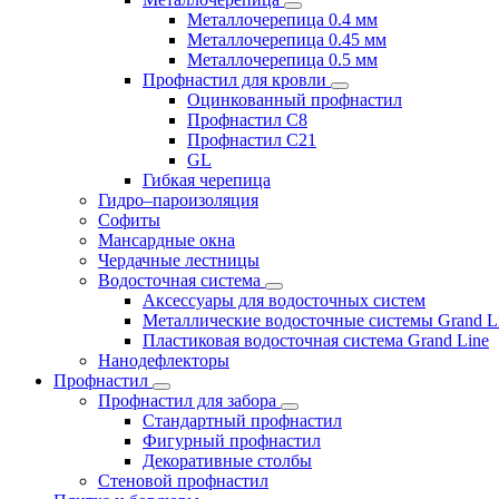
Металлочерепица 0.4 мм
Металлочерепица 0.45 мм
Металлочерепица 0.5 мм
Профнастил для кровли
Оцинкованный профнастил
Профнастил С8
Профнастил С21
GL
Гибкая черепица
Гидро–пароизоляция
Софиты
Мансардные окна
Чердачные лестницы
Водосточная система
Аксессуары для водосточных систем
Металлические водосточные системы Grand L
Пластиковая водосточная система Grand Line
Нанодефлекторы
Профнастил
Профнастил для забора
Стандартный профнастил
Фигурный профнастил
Декоративные столбы
Стеновой профнастил