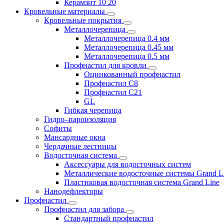
Керамзит 10 20
Кровельные материалы
Кровельные покрытия
Металлочерепица
Металлочерепица 0.4 мм
Металлочерепица 0.45 мм
Металлочерепица 0.5 мм
Профнастил для кровли
Оцинкованный профнастил
Профнастил С8
Профнастил С21
GL
Гибкая черепица
Гидро–пароизоляция
Софиты
Мансардные окна
Чердачные лестницы
Водосточная система
Аксессуары для водосточных систем
Металлические водосточные системы Grand L
Пластиковая водосточная система Grand Line
Нанодефлекторы
Профнастил
Профнастил для забора
Стандартный профнастил