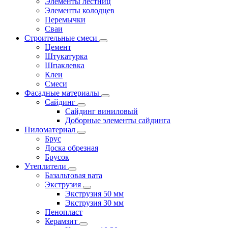
Элементы лестниц
Элементы колодцев
Перемычки
Сваи
Строительные смеси
Цемент
Штукатурка
Шпаклевка
Клеи
Смеси
Фасадные материалы
Сайдинг
Сайдинг виниловый
Доборные элементы сайдинга
Пиломатериал
Брус
Доска обрезная
Брусок
Утеплители
Базальтовая вата
Экструзия
Экструзия 50 мм
Экструзия 30 мм
Пенопласт
Керамзит