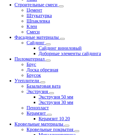
Строительные смеси
Цемент
Штукатурка
Шпаклевка
Клеи
Смеси
Фасадные материалы
Сайдинг
Сайдинг виниловый
Доборные элементы сайдинга
Пиломатериал
Брус
Доска обрезная
Брусок
Утеплители
Базальтовая вата
Экструзия
Экструзия 50 мм
Экструзия 30 мм
Пенопласт
Керамзит
Керамзит 10 20
Кровельные материалы
Кровельные покрытия
Металлочерепица