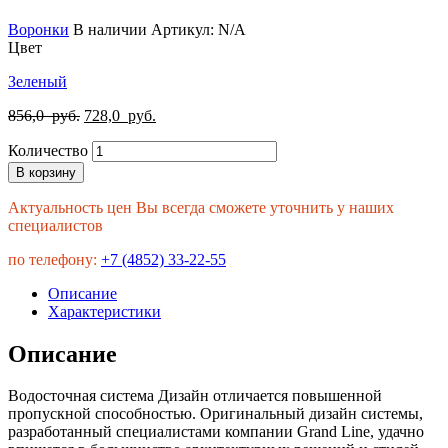
Воронки
В наличии
Артикул:
N/A
Цвет
Зеленый
Первоначальная
Текущая
856,0
руб.
728,0
руб.
цена
цена:
Количество
составляла
728,0
856,0
руб..
В корзину
руб..
Актуальность цен Вы всегда сможете уточнить у наших
специалистов
по телефону:
+7 (4852) 33-22-55
Описание
Характеристики
Описание
Водосточная система Дизайн отличается повышенной
пропускной способностью. Оригинальный дизайн системы,
разработанный специалистами компании Grand Line, удачно