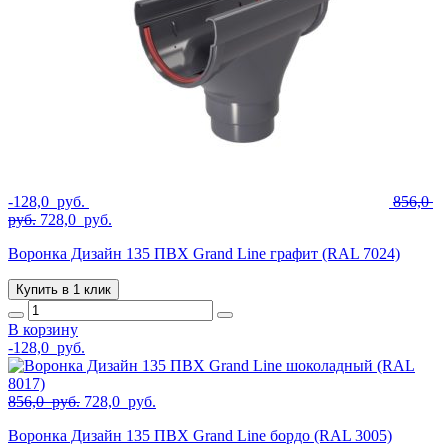
-
128,0
руб.
856,0
Первоначальная
Текущая
руб.
728,0
руб.
цена
цена:
Воронка Дизайн 135 ПВХ Grand Line графит (RAL 7024)
составляла
728,0
856,0
руб..
Купить в 1 клик
руб..
В корзину
-
128,0
руб.
Первоначальная
Текущая
856,0
руб.
728,0
руб.
цена
цена:
Воронка Дизайн 135 ПВХ Grand Line бордо (RAL 3005)
составляла
728,0