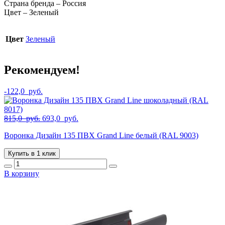
Страна бренда – Россия
Цвет – Зеленый
Цвет
Зеленый
Рекомендуем!
-
122,0
руб.
Первоначальная
Текущая
815,0
руб.
693,0
руб.
цена
цена:
Воронка Дизайн 135 ПВХ Grand Line белый (RAL 9003)
составляла
693,0
815,0
руб..
Купить в 1 клик
руб..
В корзину