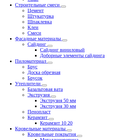
Строительные смеси
Цемент
Штукатурка
Шпаклевка
Клеи
Смеси
Фасадные материалы
Сайдинг
Сайдинг виниловый
Доборные элементы сайдинга
Пиломатериал
Брус
Доска обрезная
Брусок
Утеплители
Базальтовая вата
Экструзия
Экструзия 50 мм
Экструзия 30 мм
Пенопласт
Керамзит
Керамзит 10 20
Кровельные материалы
Кровельные покрытия
Металлочерепица