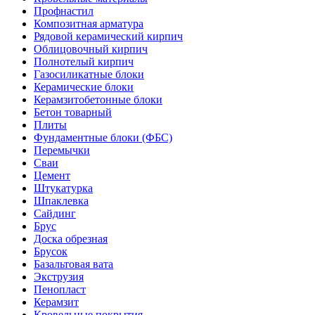
Профнастил
Композитная арматура
Рядовой керамический кирпич
Облицовочный кирпич
Полнотелый кирпич
Газосиликатные блоки
Керамические блоки
Керамзитобетонные блоки
Бетон товарный
Плиты
Фундаментные блоки (ФБС)
Перемычки
Сваи
Цемент
Штукатурка
Шпаклевка
Сайдинг
Брус
Доска обрезная
Брусок
Базальтовая вата
Экструзия
Пенопласт
Керамзит
Кровельные покрытия