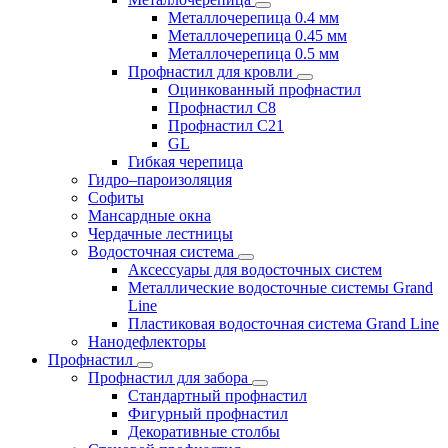
Металлочерепица 0.4 мм
Металлочерепица 0.45 мм
Металлочерепица 0.5 мм
Профнастил для кровли
Оцинкованный профнастил
Профнастил С8
Профнастил С21
GL
Гибкая черепица
Гидро–пароизоляция
Софиты
Мансардные окна
Чердачные лестницы
Водосточная система
Аксессуары для водосточных систем
Металлические водосточные системы Grand
Line
Пластиковая водосточная система Grand Line
Нанодефлекторы
Профнастил
Профнастил для забора
Стандартный профнастил
Фигурный профнастил
Декоративные столбы