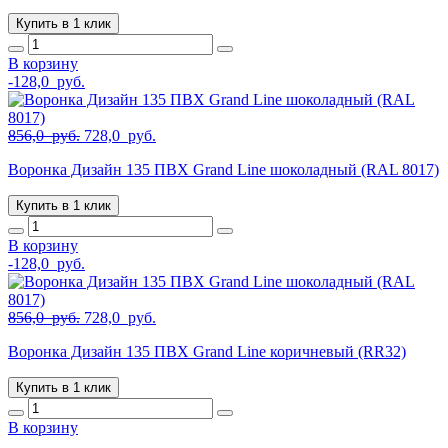
856,0
руб..
Купить в 1 клик
руб..
В корзину
-
128,0
руб.
Первоначальная
Текущая
856,0
руб.
728,0
руб.
цена
цена:
Воронка Дизайн 135 ПВХ Grand Line шоколадный (RAL 8017)
составляла
728,0
856,0
руб..
Купить в 1 клик
руб..
В корзину
-
128,0
руб.
Первоначальная
Текущая
856,0
руб.
728,0
руб.
цена
цена:
Воронка Дизайн 135 ПВХ Grand Line коричневый (RR32)
составляла
728,0
856,0
руб..
Купить в 1 клик
руб..
В корзину