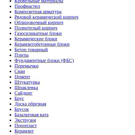
Кровельные материалы
Профнастил
Композитная арматура
Рядовой керамический кирпич
Облицовочный кирпич
Полнотелый кирпич
Газосиликатные блоки
Керамические блоки
Керамзитобетонные блоки
Бетон товарный
Плиты
Фундаментные блоки (ФБС)
Перемычки
Сваи
Цемент
Штукатурка
Шпаклевка
Сайдинг
Брус
Доска обрезная
Брусок
Базальтовая вата
Экструзия
Пенопласт
Керамзит