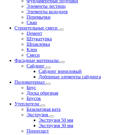
Фундаментные подушки
Элементы лестниц
Элементы колодцев
Перемычки
Сваи
Строительные смеси
Цемент
Штукатурка
Шпаклевка
Клеи
Смеси
Фасадные материалы
Сайдинг
Сайдинг виниловый
Доборные элементы сайдинга
Пиломатериал
Брус
Доска обрезная
Брусок
Утеплители
Базальтовая вата
Экструзия
Экструзия 50 мм
Экструзия 30 мм
Пенопласт