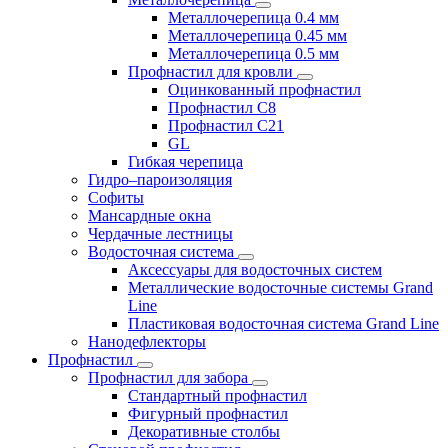
Металлочерепица 0.4 мм
Металлочерепица 0.45 мм
Металлочерепица 0.5 мм
Профнастил для кровли
Оцинкованный профнастил
Профнастил С8
Профнастил С21
GL
Гибкая черепица
Гидро–пароизоляция
Софиты
Мансардные окна
Чердачные лестницы
Водосточная система
Аксессуары для водосточных систем
Металлические водосточные системы Grand
Line
Пластиковая водосточная система Grand Line
Нанодефлекторы
Профнастил
Профнастил для забора
Стандартный профнастил
Фигурный профнастил
Декоративные столбы