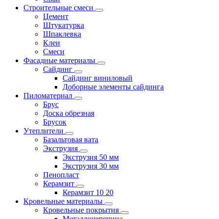
Строительные смеси
Цемент
Штукатурка
Шпаклевка
Клеи
Смеси
Фасадные материалы
Сайдинг
Сайдинг виниловый
Доборные элементы сайдинга
Пиломатериал
Брус
Доска обрезная
Брусок
Утеплители
Базальтовая вата
Экструзия
Экструзия 50 мм
Экструзия 30 мм
Пенопласт
Керамзит
Керамзит 10 20
Кровельные материалы
Кровельные покрытия
Металлочерепица