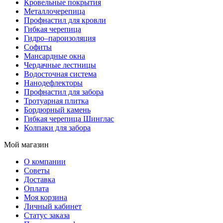
Кровельные покрытия
Металлочерепица
Профнастил для кровли
Гибкая черепица
Гидро–пароизоляция
Софиты
Мансардные окна
Чердачные лестницы
Водосточная система
Нанодефлекторы
Профнастил для забора
Тротуарная плитка
Бордюрный камень
Гибкая черепица Шинглас
Колпаки для забора
Мой магазин
О компании
Советы
Доставка
Оплата
Моя корзина
Личный кабинет
Статус заказа