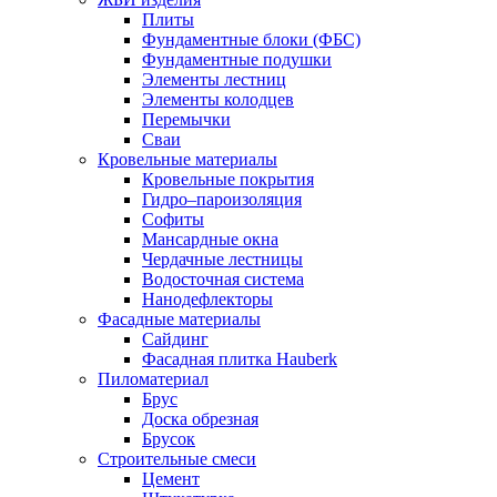
Плиты
Фундаментные блоки (ФБС)
Фундаментные подушки
Элементы лестниц
Элементы колодцев
Перемычки
Сваи
Кровельные материалы
Кровельные покрытия
Гидро–пароизоляция
Софиты
Мансардные окна
Чердачные лестницы
Водосточная система
Нанодефлекторы
Фасадные материалы
Сайдинг
Фасадная плитка Hauberk
Пиломатериал
Брус
Доска обрезная
Брусок
Строительные смеси
Цемент