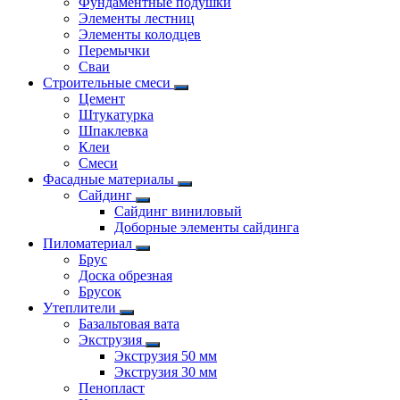
Фундаментные подушки
Элементы лестниц
Элементы колодцев
Перемычки
Сваи
Строительные смеси
Цемент
Штукатурка
Шпаклевка
Клеи
Смеси
Фасадные материалы
Сайдинг
Сайдинг виниловый
Доборные элементы сайдинга
Пиломатериал
Брус
Доска обрезная
Брусок
Утеплители
Базальтовая вата
Экструзия
Экструзия 50 мм
Экструзия 30 мм
Пенопласт