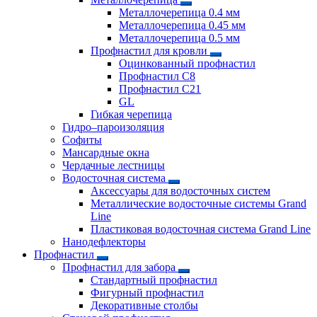
Металлочерепица 0.4 мм
Металлочерепица 0.45 мм
Металлочерепица 0.5 мм
Профнастил для кровли
Оцинкованный профнастил
Профнастил С8
Профнастил С21
GL
Гибкая черепица
Гидро–пароизоляция
Софиты
Мансардные окна
Чердачные лестницы
Водосточная система
Аксессуары для водосточных систем
Металлические водосточные системы Grand
Line
Пластиковая водосточная система Grand Line
Нанодефлекторы
Профнастил
Профнастил для забора
Стандартный профнастил
Фигурный профнастил
Декоративные столбы