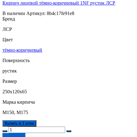
Кирпич лицевой тёмно-коричневый 1NF рустик ЛСР
В наличии
Артикул:
8b4c17fe91e8
Бренд
ЛСР
Цвет
тёмно-коричневый
Поверхность
рустик
Размер
250х120х65
Марка кирпича
М150, М175
Купить в 1 клик
Подробнее