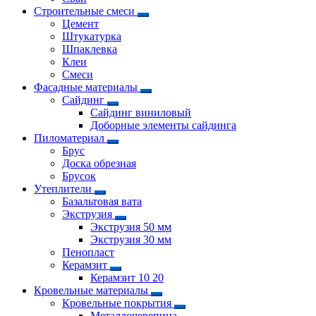
Строительные смеси
Цемент
Штукатурка
Шпаклевка
Клеи
Смеси
Фасадные материалы
Сайдинг
Сайдинг виниловый
Доборные элементы сайдинга
Пиломатериал
Брус
Доска обрезная
Брусок
Утеплители
Базальтовая вата
Экструзия
Экструзия 50 мм
Экструзия 30 мм
Пенопласт
Керамзит
Керамзит 10 20
Кровельные материалы
Кровельные покрытия
Металлочерепица