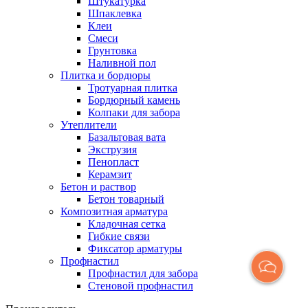
Штукатурка
Шпаклевка
Клеи
Смеси
Грунтовка
Наливной пол
Плитка и бордюры
Тротуарная плитка
Бордюрный камень
Колпаки для забора
Утеплители
Базальтовая вата
Экструзия
Пенопласт
Керамзит
Бетон и раствор
Бетон товарный
Композитная арматура
Кладочная сетка
Гибкие связи
Фиксатор арматуры
Профнастил
Профнастил для забора
Стеновой профнастил