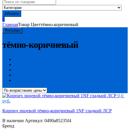
Search
for:
Искать
0
Главная
Товар Цвет
тёмно-коричневый
Фильтры
тёмно-коричневый
0,0
руб.
Кирпич лицевой тёмно-коричневый 1NF гладкий ЛСР
В наличии
Артикул:
0490a85235f4
Бренд