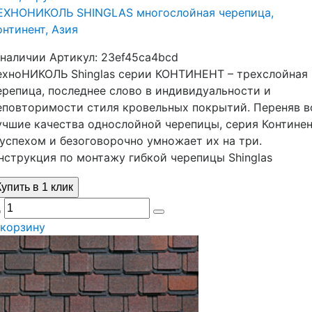
ЕХНОНИКОЛЬ SHINGLAS многослойная черепица,
онтинент, Азия
 наличии
Артикул:
23ef45ca4bcd
ехноНИКОЛЬ Shinglas серии КОНТИНЕНТ – трехслойная
ерепица, последнее слово в индивидуальности и
еповторимости стиля кровельных покрытий. Переняв в
учшие качества однослойной черепицы, серия Контине
 успехом и безоговорочно умножает их на три.
нструкция по монтажу гибкой черепицы Shinglas
Купить в 1 клик
 корзину