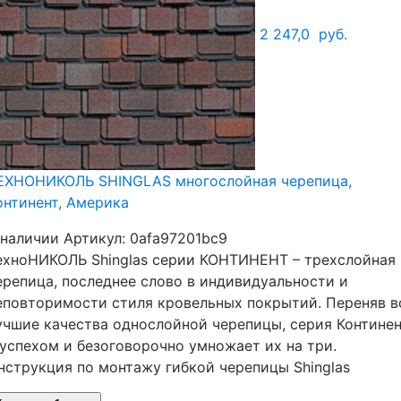
2 247,0
руб.
ЕХНОНИКОЛЬ SHINGLAS многослойная черепица,
онтинент, Америка
 наличии
Артикул:
0afa97201bc9
ехноНИКОЛЬ Shinglas серии КОНТИНЕНТ – трехслойная
ерепица, последнее слово в индивидуальности и
еповторимости стиля кровельных покрытий. Переняв в
учшие качества однослойной черепицы, серия Контине
 успехом и безоговорочно умножает их на три.
нструкция по монтажу гибкой черепицы Shinglas