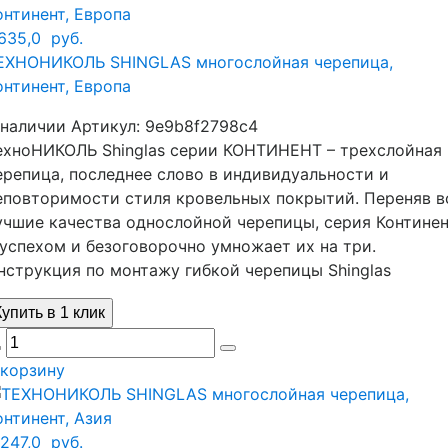
 635,0
руб.
ЕХНОНИКОЛЬ SHINGLAS многослойная черепица,
онтинент, Европа
 наличии
Артикул:
9e9b8f2798c4
ехноНИКОЛЬ Shinglas серии КОНТИНЕНТ – трехслойная
ерепица, последнее слово в индивидуальности и
еповторимости стиля кровельных покрытий. Переняв в
учшие качества однослойной черепицы, серия Контине
 успехом и безоговорочно умножает их на три.
нструкция по монтажу гибкой черепицы Shinglas
Купить в 1 клик
 корзину
 247,0
руб.