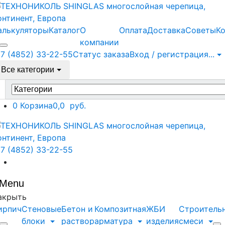
алькуляторы
Каталог
О
Оплата
Доставка
Советы
К
компании
7 (4852) 33-22-55
Статус заказа
Вход / регистрация
...
Все категории
earch
r:
0
Корзина
0,0 руб.
7 (4852) 33-22-55
Menu
акрыть
ирпич
Стеновые
Бетон и
Композитная
ЖБИ
Строитель
блоки
раствор
арматура
изделия
смеси