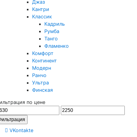
Джаз
Кантри
Классик
Кадриль
Румба
Танго
Фламенко
Комфорт
Континент
Модерн
Ранчо
Ультра
Финская
ильтрация по цене
инимальная
Максимальная
ена
цена
Фильтрация
VKontakte