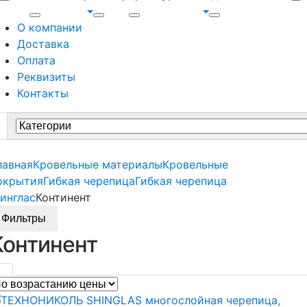
О компании
Доставка
Оплата
Реквизиты
Контакты
earch
r:
лавная
Кровельные материалы
Кровельные
окрытия
Гибкая черепица
Гибкая черепица
инглас
Континент
Фильтры
Континент