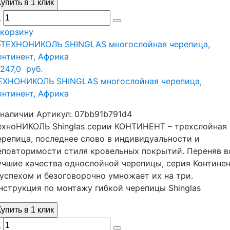
Купить в 1 клик
 корзину
 247,0
руб.
ЕХНОНИКОЛЬ SHINGLAS многослойная черепица,
онтинент, Африка
 наличии
Артикул:
07bb91b791d4
ехноНИКОЛЬ Shinglas серии КОНТИНЕНТ – трехслойная
ерепица, последнее слово в индивидуальности и
еповторимости стиля кровельных покрытий. Переняв в
учшие качества однослойной черепицы, серия Контине
 успехом и безоговорочно умножает их на три.
нструкция по монтажу гибкой черепицы Shinglas
Купить в 1 клик