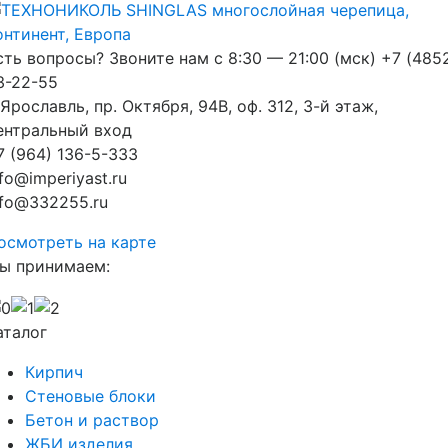
сть вопросы? Звоните нам с 8:30 — 21:00 (мск)
+7 (485
3-22-55
. Ярославль, пр. Октября, 94В, оф. 312, 3-й этаж,
ентральный вход
7 (964) 136-5-333
nfo@imperiyast.ru
nfo@332255.ru
осмотреть на карте
ы принимаем:
аталог
Кирпич
Стеновые блоки
Бетон и раствор
ЖБИ изделия