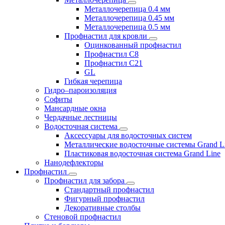
Металлочерепица 0.4 мм
Металлочерепица 0.45 мм
Металлочерепица 0.5 мм
Профнастил для кровли
Оцинкованный профнастил
Профнастил С8
Профнастил С21
GL
Гибкая черепица
Гидро–пароизоляция
Софиты
Мансардные окна
Чердачные лестницы
Водосточная система
Аксессуары для водосточных систем
Металлические водосточные системы Grand L
Пластиковая водосточная система Grand Line
Нанодефлекторы
Профнастил
Профнастил для забора
Стандартный профнастил
Фигурный профнастил
Декоративные столбы
Стеновой профнастил