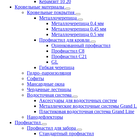
Керамзит 10 20
Кровельные материалы
Кровельные покрытия
Металлочерепица
Металлочерепица 0.4 мм
Металлочерепица 0.45 мм
Металлочерепица 0.5 мм
Профнастил для кровли
Оцинкованный профнастил
Профнастил С8
Профнастил С21
GL
Гибкая черепица
Гидро–пароизоляция
Софиты
Мансардные окна
Чердачные лестницы
Водосточная система
Аксессуары для водосточных систем
Металлические водосточные системы Grand L
Пластиковая водосточная система Grand Line
Нанодефлекторы
Профнастил
Профнастил для забора
Стандартный профнастил