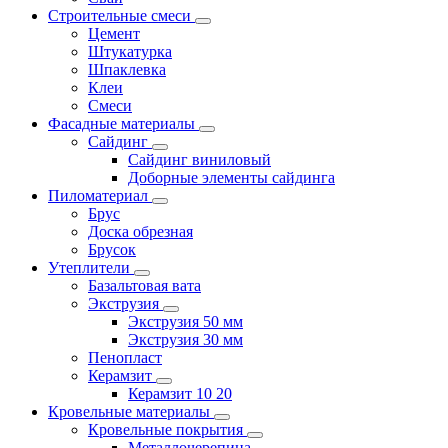
Строительные смеси
Цемент
Штукатурка
Шпаклевка
Клеи
Смеси
Фасадные материалы
Сайдинг
Сайдинг виниловый
Доборные элементы сайдинга
Пиломатериал
Брус
Доска обрезная
Брусок
Утеплители
Базальтовая вата
Экструзия
Экструзия 50 мм
Экструзия 30 мм
Пенопласт
Керамзит
Керамзит 10 20
Кровельные материалы
Кровельные покрытия
Металлочерепица