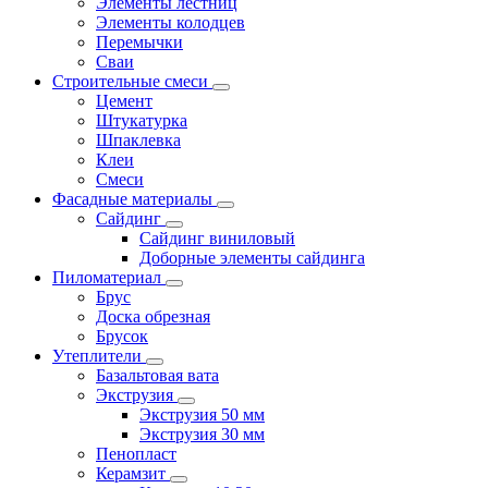
Элементы лестниц
Элементы колодцев
Перемычки
Сваи
Строительные смеси
Цемент
Штукатурка
Шпаклевка
Клеи
Смеси
Фасадные материалы
Сайдинг
Сайдинг виниловый
Доборные элементы сайдинга
Пиломатериал
Брус
Доска обрезная
Брусок
Утеплители
Базальтовая вата
Экструзия
Экструзия 50 мм
Экструзия 30 мм
Пенопласт
Керамзит