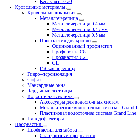
Керамзит 10 20
Кровельные материалы
Кровельные покрытия
Металлочерепица
Металлочерепица 0.4 мм
Металлочерепица 0.45 мм
Металлочерепица 0.5 мм
Профнастил для кровли
Оцинкованный профнастил
Профнастил С8
Профнастил С21
GL
Гибкая черепица
Гидро–пароизоляция
Софиты
Мансардные окна
Чердачные лестницы
Водосточная система
Аксессуары для водосточных систем
Металлические водосточные системы Grand L
Пластиковая водосточная система Grand Line
Нанодефлекторы
Профнастил
Профнастил для забора
Стандартный профнастил