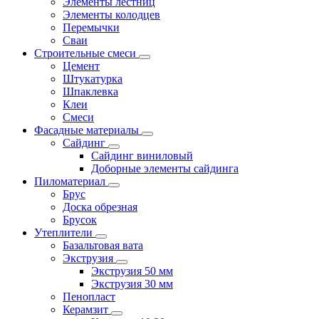
Элементы лестниц
Элементы колодцев
Перемычки
Сваи
Строительные смеси
Цемент
Штукатурка
Шпаклевка
Клеи
Смеси
Фасадные материалы
Сайдинг
Сайдинг виниловый
Доборные элементы сайдинга
Пиломатериал
Брус
Доска обрезная
Брусок
Утеплители
Базальтовая вата
Экструзия
Экструзия 50 мм
Экструзия 30 мм
Пенопласт
Керамзит