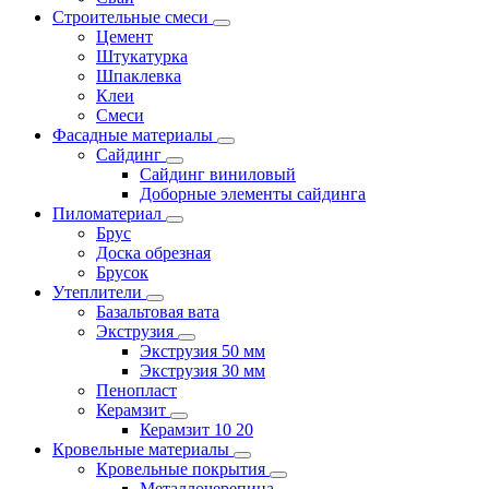
Строительные смеси
Цемент
Штукатурка
Шпаклевка
Клеи
Смеси
Фасадные материалы
Сайдинг
Сайдинг виниловый
Доборные элементы сайдинга
Пиломатериал
Брус
Доска обрезная
Брусок
Утеплители
Базальтовая вата
Экструзия
Экструзия 50 мм
Экструзия 30 мм
Пенопласт
Керамзит
Керамзит 10 20
Кровельные материалы
Кровельные покрытия
Металлочерепица