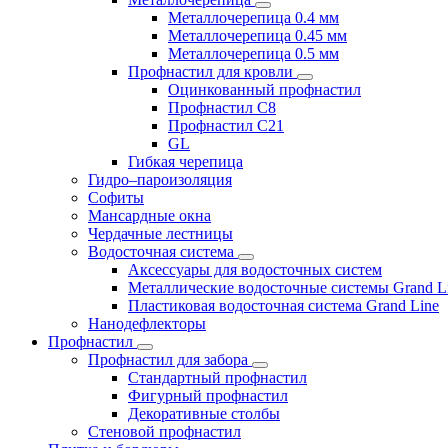
Металлочерепица 0.4 мм
Металлочерепица 0.45 мм
Металлочерепица 0.5 мм
Профнастил для кровли
Оцинкованный профнастил
Профнастил С8
Профнастил С21
GL
Гибкая черепица
Гидро–пароизоляция
Софиты
Мансардные окна
Чердачные лестницы
Водосточная система
Аксессуары для водосточных систем
Металлические водосточные системы Grand L
Пластиковая водосточная система Grand Line
Нанодефлекторы
Профнастил
Профнастил для забора
Стандартный профнастил
Фигурный профнастил
Декоративные столбы
Стеновой профнастил