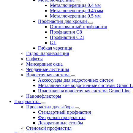
Металлочерепица 0.4 мм
Металлочерепица 0.45 мм
Металлочерепица 0.5 мм
Профнастил для кровли
Оцинкованный профнастил
Профнастил С8
Профнастил С21
GL
Гибкая черепица
Гидро–пароизоляция
Софиты
Мансардные окна
Чердачные лестницы
Водосточная система
Аксессуары для водосточных систем
Металлические водосточные системы Grand L
Пластиковая водосточная система Grand Line
Нанодефлекторы
Профнастил
Профнастил для забора
Стандартный профнастил
Фигурный профнастил
Декоративные столбы
Стеновой профнастил