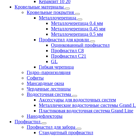
Керамзит 10 20
Кровельные материалы
Кровельные покрытия
Металлочерепица
Металлочерепица 0.4 мм
Металлочерепица 0.45 мм
Металлочерепица 0.5 мм
Профнастил для кровли
Оцинкованный профнастил
Профнастил С8
Профнастил С21
GL
Гибкая черепица
Гидро–пароизоляция
Софиты
Мансардные окна
Чердачные лестницы
Водосточная система
Аксессуары для водосточных систем
Металлические водосточные системы Grand L
Пластиковая водосточная система Grand Line
Нанодефлекторы
Профнастил
Профнастил для забора
Стандартный профнастил