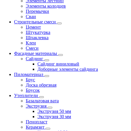
Элементы лестниц
Элементы колодцев
Перемычки
Сваи
Строительные смеси
Цемент
Штукатурка
Шпаклевка
Клеи
Смеси
Фасадные материалы
Сайдинг
Сайдинг виниловый
Доборные элементы сайдинга
Пиломатериал
Брус
Доска обрезная
Брусок
Утеплители
Базальтовая вата
Экструзия
Экструзия 50 мм
Экструзия 30 мм
Пенопласт
Керамзит