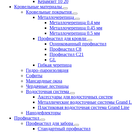
Керамзит 10 20
Кровельные материалы
Кровельные покрытия
Металлочерепица
Металлочерепица 0.4 мм
Металлочерепица 0.45 мм
Металлочерепица 0.5 мм
Профнастил для кровли
Оцинкованный профнастил
Профнастил С8
Профнастил С21
GL
Гибкая черепица
Гидро–пароизоляция
Софиты
Мансардные окна
Чердачные лестницы
Водосточная система
Аксессуары для водосточных систем
Металлические водосточные системы Grand L
Пластиковая водосточная система Grand Line
Нанодефлекторы
Профнастил
Профнастил для забора
Стандартный профнастил