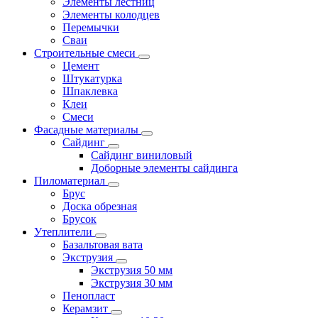
Элементы лестниц
Элементы колодцев
Перемычки
Сваи
Строительные смеси
Цемент
Штукатурка
Шпаклевка
Клеи
Смеси
Фасадные материалы
Сайдинг
Сайдинг виниловый
Доборные элементы сайдинга
Пиломатериал
Брус
Доска обрезная
Брусок
Утеплители
Базальтовая вата
Экструзия
Экструзия 50 мм
Экструзия 30 мм
Пенопласт
Керамзит