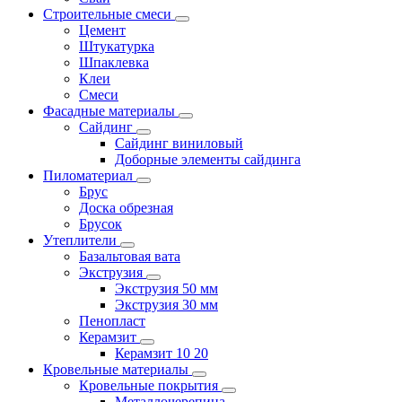
Строительные смеси
Цемент
Штукатурка
Шпаклевка
Клеи
Смеси
Фасадные материалы
Сайдинг
Сайдинг виниловый
Доборные элементы сайдинга
Пиломатериал
Брус
Доска обрезная
Брусок
Утеплители
Базальтовая вата
Экструзия
Экструзия 50 мм
Экструзия 30 мм
Пенопласт
Керамзит
Керамзит 10 20
Кровельные материалы
Кровельные покрытия
Металлочерепица