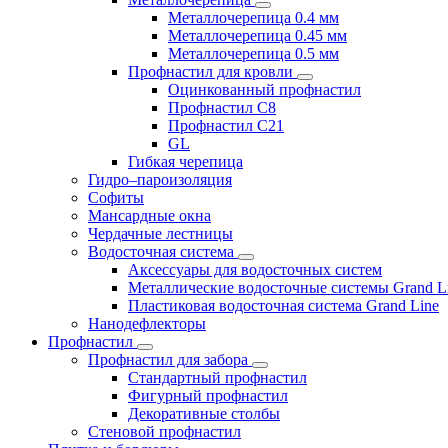
Металлочерепица 0.4 мм
Металлочерепица 0.45 мм
Металлочерепица 0.5 мм
Профнастил для кровли
Оцинкованный профнастил
Профнастил С8
Профнастил С21
GL
Гибкая черепица
Гидро–пароизоляция
Софиты
Мансардные окна
Чердачные лестницы
Водосточная система
Аксессуары для водосточных систем
Металлические водосточные системы Grand L
Пластиковая водосточная система Grand Line
Нанодефлекторы
Профнастил
Профнастил для забора
Стандартный профнастил
Фигурный профнастил
Декоративные столбы
Стеновой профнастил