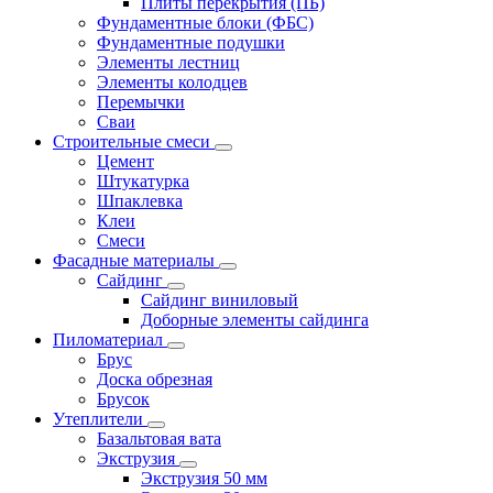
Плиты перекрытия (ПБ)
Фундаментные блоки (ФБС)
Фундаментные подушки
Элементы лестниц
Элементы колодцев
Перемычки
Сваи
Строительные смеси
Цемент
Штукатурка
Шпаклевка
Клеи
Смеси
Фасадные материалы
Сайдинг
Сайдинг виниловый
Доборные элементы сайдинга
Пиломатериал
Брус
Доска обрезная
Брусок
Утеплители
Базальтовая вата
Экструзия
Экструзия 50 мм