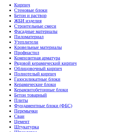
Кирпич
Стеновые блоки
Бетон и раствор
ЖБИ изделия
Строительные смеси
Фасадные материалы
Пиломатериал
Утеплители
Кровельные материалы
Профнастил
Композитная арматура
Рядовой керамический кирпич
Облицовочный кирпич
Полнотелый кирпич
Газосиликатные блоки
Керамические блоки
Керамзитобетонные блоки
Бетон товарный
Плиты
Фундаментные блоки (ФБС)
Перемычки
Сваи
Цемент
Штукатурка