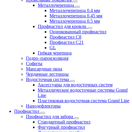
Металлочерепица
Металлочерепица 0.4 мм
Металлочерепица 0.45 мм
Металлочерепица 0.5 мм
Профнастил для кровли
Оцинкованный профнастил
Профнастил С8
Профнастил С21
GL
Гибкая черепица
Гидро–пароизоляция
Софиты
Мансардные окна
Чердачные лестницы
Водосточная система
Аксессуары для водосточных систем
Металлические водосточные системы Grand
Line
Пластиковая водосточная система Grand Line
Нанодефлекторы
Профнастил
Профнастил для забора
Стандартный профнастил
Фигурный профнастил