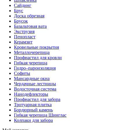
Шпаклевка
Сайдинг
Брус
Доска обрезная
Брусок
Базальтовая вата
Экструзия
Пенопласт
Керамзит
Кровельные покрытия
Металлочерепица
Профнастил для кровли
Гибкая черепица
Гидро–пароизоляция
Софиты
Мансардные окна
Чердачные лестницы
Водосточная система
Нанодефлекторы
Профнастил для забора
Тротуарная плитка
Бордюрный камень
Гибкая черепица Шинглас
Колпаки для забора