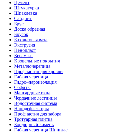
Цемент
Штукатурка
Шпаклевка
Сайдинг
Брус
Доска обрезная
Брусок
Базальтовая вата
Экструзия
Пенопласт
Керамзит
Кровельные покрытия
Металлочерепица
Профнастил для кровли
Гибкая черепица
Гидро–пароизоляция
Софиты
Мансардные окна
Чердачные лестницы
Водосточная система
Нанодефлекторы
Профнастил для забора
Тротуарная плитка
Бордюрный камень
Гибкая черепица Шинглас