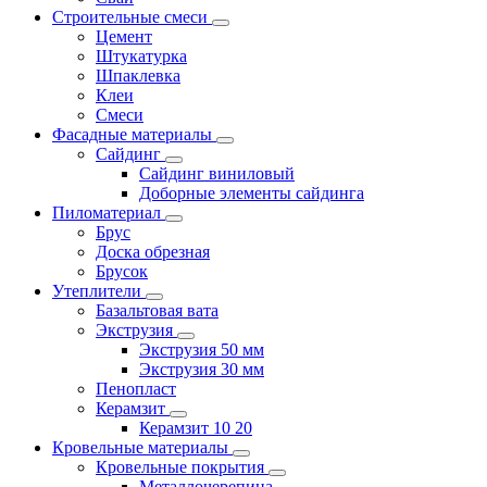
Строительные смеси
Цемент
Штукатурка
Шпаклевка
Клеи
Смеси
Фасадные материалы
Сайдинг
Сайдинг виниловый
Доборные элементы сайдинга
Пиломатериал
Брус
Доска обрезная
Брусок
Утеплители
Базальтовая вата
Экструзия
Экструзия 50 мм
Экструзия 30 мм
Пенопласт
Керамзит
Керамзит 10 20
Кровельные материалы
Кровельные покрытия
Металлочерепица