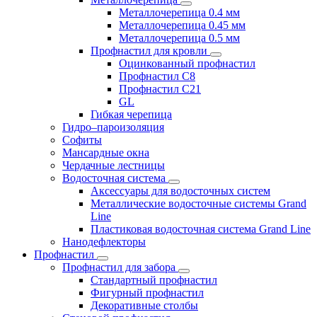
Металлочерепица 0.4 мм
Металлочерепица 0.45 мм
Металлочерепица 0.5 мм
Профнастил для кровли
Оцинкованный профнастил
Профнастил С8
Профнастил С21
GL
Гибкая черепица
Гидро–пароизоляция
Софиты
Мансардные окна
Чердачные лестницы
Водосточная система
Аксессуары для водосточных систем
Металлические водосточные системы Grand
Line
Пластиковая водосточная система Grand Line
Нанодефлекторы
Профнастил
Профнастил для забора
Стандартный профнастил
Фигурный профнастил
Декоративные столбы