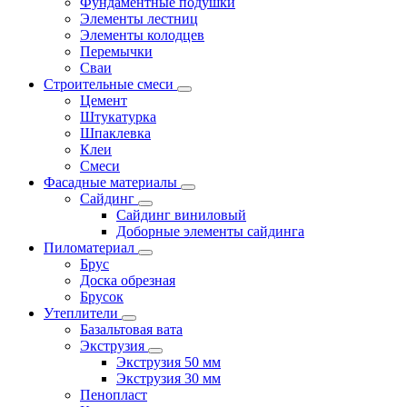
Фундаментные подушки
Элементы лестниц
Элементы колодцев
Перемычки
Сваи
Строительные смеси
Цемент
Штукатурка
Шпаклевка
Клеи
Смеси
Фасадные материалы
Сайдинг
Сайдинг виниловый
Доборные элементы сайдинга
Пиломатериал
Брус
Доска обрезная
Брусок
Утеплители
Базальтовая вата
Экструзия
Экструзия 50 мм
Экструзия 30 мм
Пенопласт