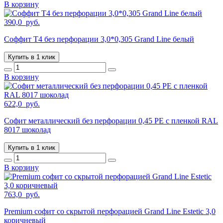
В корзину
390,0
руб.
Соффит T4 без перфорации 3,0*0,305 Grand Line белый
Купить в 1 клик
В корзину
622,0
руб.
Софит металлический без перфорации 0,45 PE с пленкой RAL
8017 шоколад
Купить в 1 клик
В корзину
763,0
руб.
Premium софит со скрытой перфорацией Grand Line Estetic 3,0
коричневый