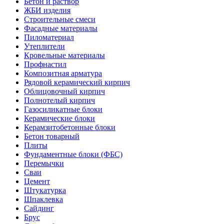
Бетон и раствор
ЖБИ изделия
Строительные смеси
Фасадные материалы
Пиломатериал
Утеплители
Кровельные материалы
Профнастил
Композитная арматура
Рядовой керамический кирпич
Облицовочный кирпич
Полнотелый кирпич
Газосиликатные блоки
Керамические блоки
Керамзитобетонные блоки
Бетон товарный
Плиты
Фундаментные блоки (ФБС)
Перемычки
Сваи
Цемент
Штукатурка
Шпаклевка
Сайдинг
Брус