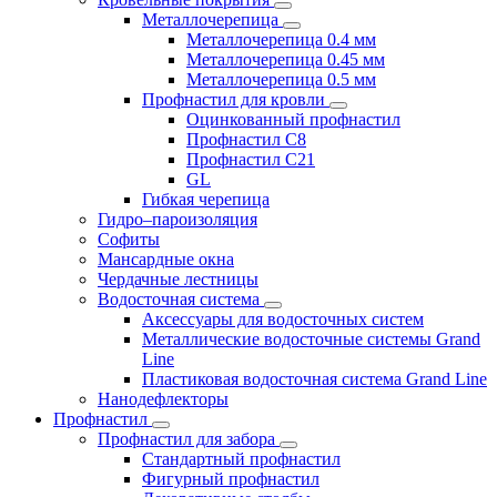
Металлочерепица
Металлочерепица 0.4 мм
Металлочерепица 0.45 мм
Металлочерепица 0.5 мм
Профнастил для кровли
Оцинкованный профнастил
Профнастил С8
Профнастил С21
GL
Гибкая черепица
Гидро–пароизоляция
Софиты
Мансардные окна
Чердачные лестницы
Водосточная система
Аксессуары для водосточных систем
Металлические водосточные системы Grand
Line
Пластиковая водосточная система Grand Line
Нанодефлекторы
Профнастил
Профнастил для забора
Стандартный профнастил
Фигурный профнастил