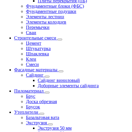
Плиты перекрытия (ПБ)
Фундаментные блоки (ФБС)
Фундаментные подушки
Элементы лестниц
Элементы колодцев
Перемычки
Сваи
Строительные смеси
Цемент
Штукатурка
Шпаклевка
Клеи
Смеси
Фасадные материалы
Сайдинг
Сайдинг виниловый
Доборные элементы сайдинга
Пиломатериал
Брус
Доска обрезная
Брусок
Утеплители
Базальтовая вата
Экструзия
Экструзия 50 мм