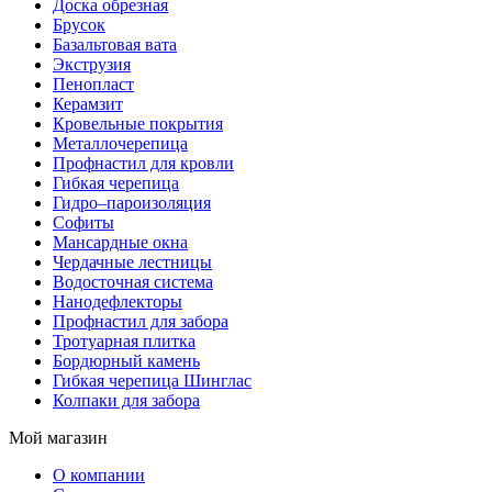
Доска обрезная
Брусок
Базальтовая вата
Экструзия
Пенопласт
Керамзит
Кровельные покрытия
Металлочерепица
Профнастил для кровли
Гибкая черепица
Гидро–пароизоляция
Софиты
Мансардные окна
Чердачные лестницы
Водосточная система
Нанодефлекторы
Профнастил для забора
Тротуарная плитка
Бордюрный камень
Гибкая черепица Шинглас
Колпаки для забора
Мой магазин
О компании