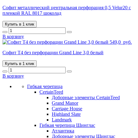
Софит металлический центральная перфорация 0,5 Velur20 с
пленкой RAL 8017 шоколад
Купить в 1 клик
В корзину
549,0
руб.
Софит T4 без перфорации Grand Line 3,0 белый
Купить в 1 клик
В корзину
Гибкая черепица
CertainTeed
Доборные элементы CertainTeed
Grand Manor
Carriage House
Highland Slate
Landmark
Гибкая черепица Шинглас
Атлантика
Доборные элементы Шинглас