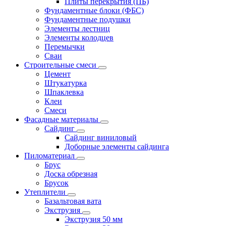
Плиты перекрытия (ПБ)
Фундаментные блоки (ФБС)
Фундаментные подушки
Элементы лестниц
Элементы колодцев
Перемычки
Сваи
Строительные смеси
Цемент
Штукатурка
Шпаклевка
Клеи
Смеси
Фасадные материалы
Сайдинг
Сайдинг виниловый
Доборные элементы сайдинга
Пиломатериал
Брус
Доска обрезная
Брусок
Утеплители
Базальтовая вата
Экструзия
Экструзия 50 мм