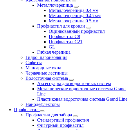
Металлочерепица
Металлочерепица 0.4 мм
Металлочерепица 0.45 мм
Металлочерепица 0.5 мм
Профнастил для кровли
Оцинкованный профнастил
Профнастил С8
Профнастил С21
GL
Гибкая черепица
Гидро–пароизоляция
Софиты
Мансардные окна
Чердачные лестницы
Водосточная система
Аксессуары для водосточных систем
Металлические водосточные системы Grand
Line
Пластиковая водосточная система Grand Line
Нанодефлекторы
Профнастил
Профнастил для забора
Стандартный профнастил
Фигурный профнастил