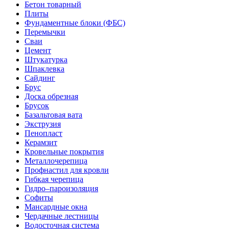
Бетон товарный
Плиты
Фундаментные блоки (ФБС)
Перемычки
Сваи
Цемент
Штукатурка
Шпаклевка
Сайдинг
Брус
Доска обрезная
Брусок
Базальтовая вата
Экструзия
Пенопласт
Керамзит
Кровельные покрытия
Металлочерепица
Профнастил для кровли
Гибкая черепица
Гидро–пароизоляция
Софиты
Мансардные окна
Чердачные лестницы
Водосточная система