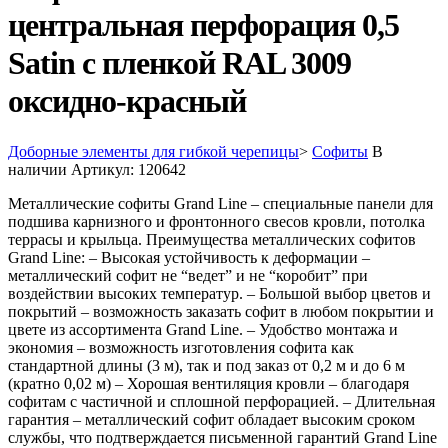
центральная перфорация 0,5
Satin с пленкой RAL 3009
оксидно-красный
Доборные элементы для гибкой черепицы
>
Софиты
В
наличии
Артикул:
120642
Металлические софиты Grand Line – специальные панели для
подшива карнизного и фронтонного свесов кровли, потолка
террасы и крыльца. Преимущества металлических софитов
Grand Line: – Высокая устойчивость к деформации –
металлический софит не “ведет” и не “коробит” при
воздействии высоких температур. – Большой выбор цветов и
покрытий – возможность заказать софит в любом покрытии и
цвете из ассортимента Grand Line. – Удобство монтажа и
экономия – возможность изготовления софита как
стандартной длины (3 м), так и под заказ от 0,2 м и до 6 м
(кратно 0,02 м) – Хорошая вентиляция кровли – благодаря
софитам с частичной и сплошной перфорацией. – Длительная
гарантия – металлический софит обладает высоким сроком
службы, что подтверждается письменной гарантий Grand Line