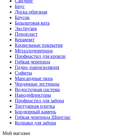
Сайдинг
Брус
Доска обрезная
Брусок
Базальтовая вата
Экструзия
Пенопласт
Керамзит
Кровельные покрытия
Металлочерепица
Профнастил для кровли
Гибкая черепица
Гидро–пароизоляция
Софиты
Мансардные окна
Чердачные лестницы
Водосточная система
Нанодефлекторы
Профнастил для забора
Тротуарная плитка
Бордюрный камень
Гибкая черепица Шинглас
Колпаки для забора
Мой магазин