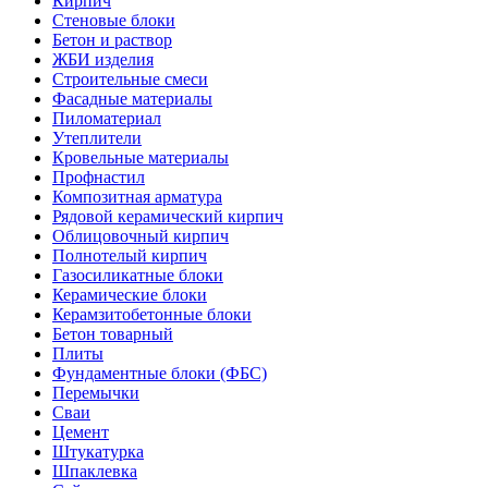
Кирпич
Стеновые блоки
Бетон и раствор
ЖБИ изделия
Строительные смеси
Фасадные материалы
Пиломатериал
Утеплители
Кровельные материалы
Профнастил
Композитная арматура
Рядовой керамический кирпич
Облицовочный кирпич
Полнотелый кирпич
Газосиликатные блоки
Керамические блоки
Керамзитобетонные блоки
Бетон товарный
Плиты
Фундаментные блоки (ФБС)
Перемычки
Сваи
Цемент
Штукатурка
Шпаклевка