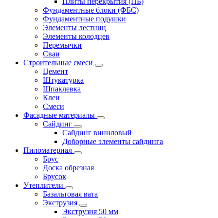
Плиты перекрытия (ПБ)
Фундаментные блоки (ФБС)
Фундаментные подушки
Элементы лестниц
Элементы колодцев
Перемычки
Сваи
Строительные смеси
Цемент
Штукатурка
Шпаклевка
Клеи
Смеси
Фасадные материалы
Сайдинг
Сайдинг виниловый
Доборные элементы сайдинга
Пиломатериал
Брус
Доска обрезная
Брусок
Утеплители
Базальтовая вата
Экструзия
Экструзия 50 мм