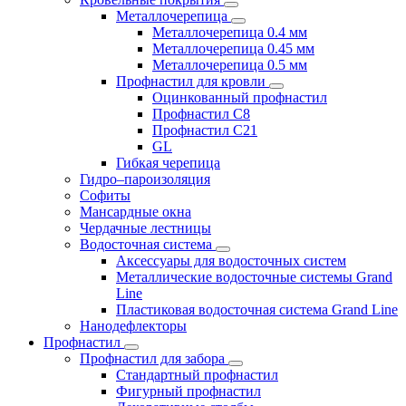
Металлочерепица
Металлочерепица 0.4 мм
Металлочерепица 0.45 мм
Металлочерепица 0.5 мм
Профнастил для кровли
Оцинкованный профнастил
Профнастил С8
Профнастил С21
GL
Гибкая черепица
Гидро–пароизоляция
Софиты
Мансардные окна
Чердачные лестницы
Водосточная система
Аксессуары для водосточных систем
Металлические водосточные системы Grand
Line
Пластиковая водосточная система Grand Line
Нанодефлекторы
Профнастил
Профнастил для забора
Стандартный профнастил
Фигурный профнастил