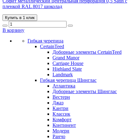
Софит металлический центральная перфорация 0,5 Satin с
пленкой RAL 8017 шоколад
Купить в 1 клик
В корзину
Гибкая черепица
CertainTeed
Доборные элементы CertainTeed
Grand Manor
Carriage House
Highland Slate
Landmark
Гибкая черепица Шинглас
Атлантика
Доборные элементы Шинглас
Вестерн
Джаз
Кантри
Классик
Комфорт
Континент
Модерн
Ранчо