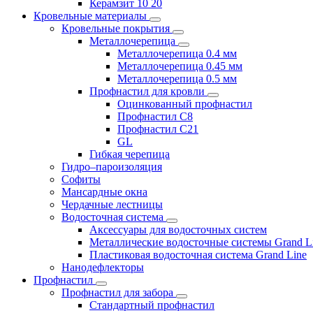
Керамзит 10 20
Кровельные материалы
Кровельные покрытия
Металлочерепица
Металлочерепица 0.4 мм
Металлочерепица 0.45 мм
Металлочерепица 0.5 мм
Профнастил для кровли
Оцинкованный профнастил
Профнастил С8
Профнастил С21
GL
Гибкая черепица
Гидро–пароизоляция
Софиты
Мансардные окна
Чердачные лестницы
Водосточная система
Аксессуары для водосточных систем
Металлические водосточные системы Grand L
Пластиковая водосточная система Grand Line
Нанодефлекторы
Профнастил
Профнастил для забора
Стандартный профнастил