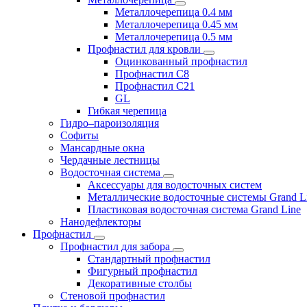
Металлочерепица 0.4 мм
Металлочерепица 0.45 мм
Металлочерепица 0.5 мм
Профнастил для кровли
Оцинкованный профнастил
Профнастил С8
Профнастил С21
GL
Гибкая черепица
Гидро–пароизоляция
Софиты
Мансардные окна
Чердачные лестницы
Водосточная система
Аксессуары для водосточных систем
Металлические водосточные системы Grand L
Пластиковая водосточная система Grand Line
Нанодефлекторы
Профнастил
Профнастил для забора
Стандартный профнастил
Фигурный профнастил
Декоративные столбы
Стеновой профнастил