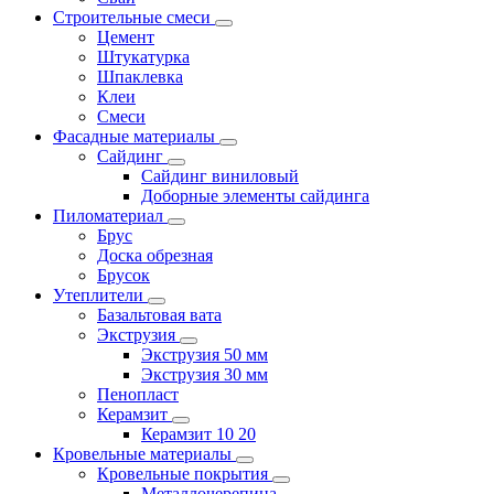
Строительные смеси
Цемент
Штукатурка
Шпаклевка
Клеи
Смеси
Фасадные материалы
Сайдинг
Сайдинг виниловый
Доборные элементы сайдинга
Пиломатериал
Брус
Доска обрезная
Брусок
Утеплители
Базальтовая вата
Экструзия
Экструзия 50 мм
Экструзия 30 мм
Пенопласт
Керамзит
Керамзит 10 20
Кровельные материалы
Кровельные покрытия
Металлочерепица