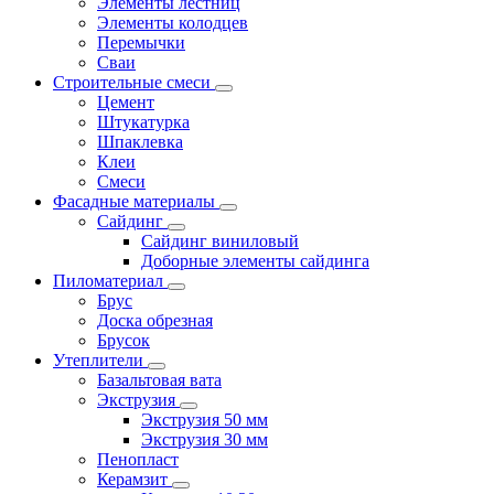
Элементы лестниц
Элементы колодцев
Перемычки
Сваи
Строительные смеси
Цемент
Штукатурка
Шпаклевка
Клеи
Смеси
Фасадные материалы
Сайдинг
Сайдинг виниловый
Доборные элементы сайдинга
Пиломатериал
Брус
Доска обрезная
Брусок
Утеплители
Базальтовая вата
Экструзия
Экструзия 50 мм
Экструзия 30 мм
Пенопласт
Керамзит