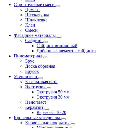
Строительные смеси
Цемент
Штукатурка
Шпаклевка
Клеи
Смеси
Фасадные материалы
Сайдинг
Сайдинг виниловый
Доборные элементы сайдинга
Пиломатериал
Брус
Доска обрезная
Брусок
Утеплители
Базальтовая вата
Экструзия
Экструзия 50 мм
Экструзия 30 мм
Пенопласт
Керамзит
Керамзит 10 20
Кровельные материалы
Кровельные покрытия
Металлочерепица