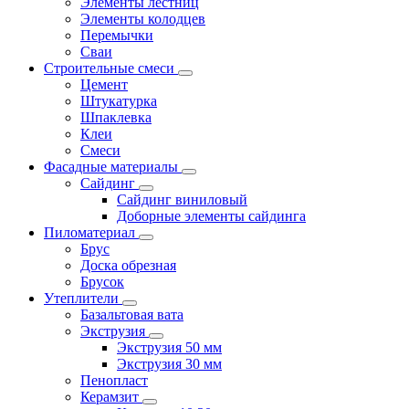
Элементы лестниц
Элементы колодцев
Перемычки
Сваи
Строительные смеси
Цемент
Штукатурка
Шпаклевка
Клеи
Смеси
Фасадные материалы
Сайдинг
Сайдинг виниловый
Доборные элементы сайдинга
Пиломатериал
Брус
Доска обрезная
Брусок
Утеплители
Базальтовая вата
Экструзия
Экструзия 50 мм
Экструзия 30 мм
Пенопласт
Керамзит