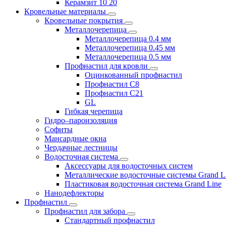
Керамзит 10 20
Кровельные материалы
Кровельные покрытия
Металлочерепица
Металлочерепица 0.4 мм
Металлочерепица 0.45 мм
Металлочерепица 0.5 мм
Профнастил для кровли
Оцинкованный профнастил
Профнастил С8
Профнастил С21
GL
Гибкая черепица
Гидро–пароизоляция
Софиты
Мансардные окна
Чердачные лестницы
Водосточная система
Аксессуары для водосточных систем
Металлические водосточные системы Grand L
Пластиковая водосточная система Grand Line
Нанодефлекторы
Профнастил
Профнастил для забора
Стандартный профнастил