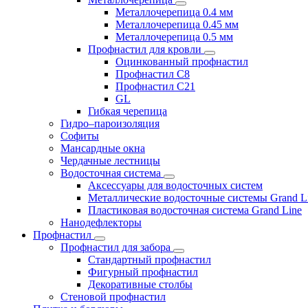
Металлочерепица 0.4 мм
Металлочерепица 0.45 мм
Металлочерепица 0.5 мм
Профнастил для кровли
Оцинкованный профнастил
Профнастил С8
Профнастил С21
GL
Гибкая черепица
Гидро–пароизоляция
Софиты
Мансардные окна
Чердачные лестницы
Водосточная система
Аксессуары для водосточных систем
Металлические водосточные системы Grand L
Пластиковая водосточная система Grand Line
Нанодефлекторы
Профнастил
Профнастил для забора
Стандартный профнастил
Фигурный профнастил
Декоративные столбы
Стеновой профнастил